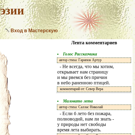
эзии
Вход в Мастерскую
Лента комментариев
Голос Рассказчика
автор стиха: Гарипов Артур
- Не всегда, что мы хотим,
открывает нам страницу
и мы рвемся без причин
в небо раненною птицей.
комментарий от: Север Вера
Маловато лета
автор стиха: Саллас Николай
- Если б лето без пожара,
полноводий, нам ли знать -
у природы нет свободы
время лета выбирать.