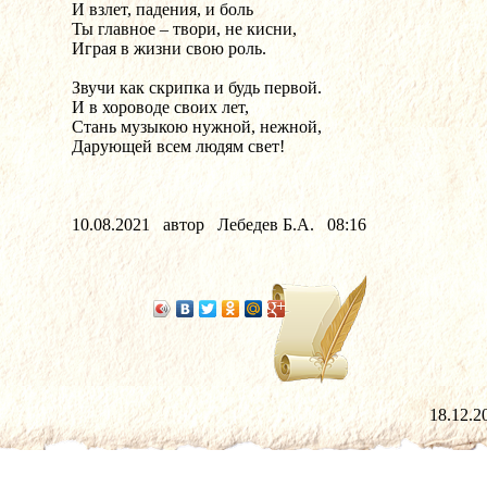
И взлет, падения, и боль		
Ты главное – твори, не кисни,	
Играя в жизни свою роль.		
Звучи как скрипка и будь первой.	
И в хороводе своих лет,			
Стань музыкою нужной, нежной,	
Дарующей всем людям свет!		
10.08.2021   автор   Лебедев Б.А.   08:16
18.12