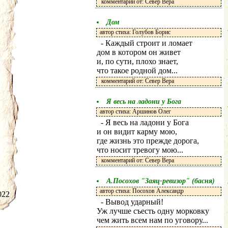
комментарий от: Север Вера
Дом
автор стиха: Голубов Борис
- Каждый строит и ломает
дом в котором он живет
и, по сути, плохо знает,
что такое родной дом...
комментарий от: Север Вера
Я весь на ладони у Бога
автор стиха: Аршинов Олег
- Я весь на ладони у Бога
и он видит карму мою,
где жизнь это прежде дорога,
что носит тревогу мою...
комментарий от: Север Вера
А.Посохов "Заяц-ревизор" (басня)
автор стиха: Посохов Александр
.2022
- Вывод ударный!
Уж лучше съесть одну морковку
чем жить всем нам по уговору...