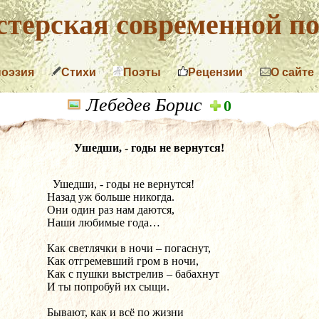
терская современной по
поэзия
Стихи
Поэты
Рецензии
О сайте
Лебедев Борис
0
Ушедши, - годы не вернутся!
  Ушедши, - годы не вернутся!		
Назад уж больше никогда.		
Они один раз нам даются,		
Наши любимые года…			
Как светлячки в ночи – погаснут,
Как отгремевший гром в ночи,	
Как с пушки выстрелив – бабахнут	
И ты попробуй их сыщи.		
Бывают, как и всё по жизни		