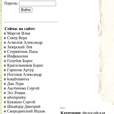
Пароль:
Сейчас на сайте:
Марсов Илья
Север Вера
Асмолов Александр
Зазерский Лев
Стервятник Папа
Инфинилия
Голубов Борис
Красильников Борис
Гарипов Артур
Посохов Александр
kotafromeeva
Дан Лора
Аксёненко Сергей
Эсс Роман
silverpoetry
Бувакин Сергей
Шнайдер Дмитрий
----
Скородинский Ицхак
Категория:
философская