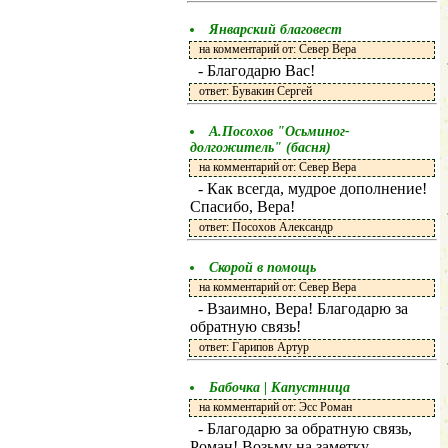
Январский благовест
на комментарий от: Север Вера
- Благодарю Вас!
ответ: Бувакин Сергей
А.Посохов "Осьминог-
долгожитель" (басня)
на комментарий от: Север Вера
- Как всегда, мудрое дополнение!
Спасибо, Вера!
ответ: Посохов Александр
Скорой в помощь
на комментарий от: Север Вера
- Взаимно, Вера! Благодарю за
обратную связь!
ответ: Гарипов Артур
Бабочка | Капустница
на комментарий от: Эсс Роман
- Благодарю за обратную связь,
Роман! Возьму на заметку.