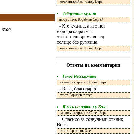
комментарий от: Север Вера
Заблудшая кузина
автор стиха: Кораблев Сергей
- Кто кузина, а кто нет
-
вход
надо разобраться,
что за нею время вслед
солнце без румянца.
комментарий от: Север Вера
Ответы на комментарии
Голос Рассказчика
на комментарий от: Север Вера
- Вера, благодарю!
ответ: Гарипов Артур
Я весь на ладони у Бога
на комментарий от: Север Вера
- Спасибо за созвучный отклик,
Вера.
ответ: Аршинов Олег