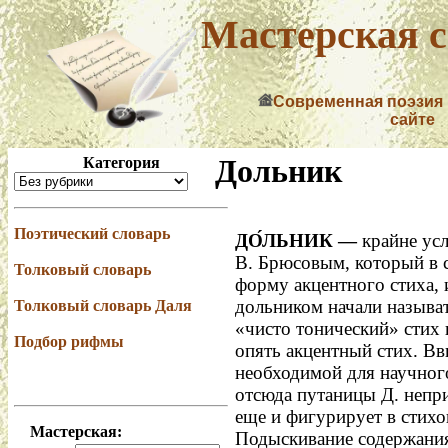
Мастерская с
Современная поэзия
сайте
Дольник
Категория
Поэтический словарь
ДО́ЛЬНИК —
крайне усл
В. Брюсовым, который в с
Толковый словарь
форму акцентного стиха,
дольником начали называ
Толковый словарь Даля
«чисто тонический» стих 
Подбор рифмы
опять акцентный стих. Вв
необходимой для научног
отсюда путаницы Д. непр
еще и фигурирует в стихо
Мастерская:
Подыскивание содержания