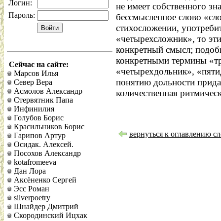
Логин:
не имеет собственного зна
Пароль:
бессмысленное слово «сло
стихосложении, употреби
«четырехсложник», то эти
конкретный смысл; подоб
конкретными термины «т
Сейчас на сайте:
«четырехдольник», «пяти
Марсов Илья
понятию дольности прида
Север Вера
Асмолов Александр
количественная ритмическ
Стервятник Папа
Инфинилия
Голубов Борис
Красильников Борис
вернуться к оглавлению сл
Гарипов Артур
Осидак. Алексей.
Посохов Александр
kotafromeeva
Дан Лора
Аксёненко Сергей
Эсс Роман
silverpoetry
Шнайдер Дмитрий
Скородинский Ицхак