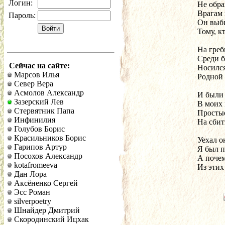
Логин:
Не обра
Врагам 
Пароль:
Он выби
Тому, к
На греб
Среди б
Сейчас на сайте:
Носилс
Марсов Илья
Родной 
Север Вера
Асмолов Александр
И были 
Зазерский Лев
В моих 
Стервятник Папа
Простые
Инфинилия
На сбит
Голубов Борис
Красильников Борис
Уехал 
Гарипов Артур
Я был п
Посохов Александр
А почем
kotafromeeva
Из этих
Дан Лора
Аксёненко Сергей
Эсс Роман
silverpoetry
Шнайдер Дмитрий
Скородинский Ицхак