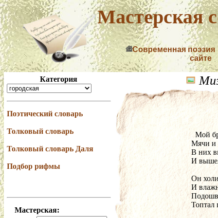
Мастерская с
Современная поэзия
сайте
Миз
Категория
Поэтический словарь
Толковый словарь
  Мой 
Мячи и 
Толковый словарь Даля
В них в
И вышел
Подбор рифмы
Он холи
И влажн
Подошвы
Топтал 
Мастерская: