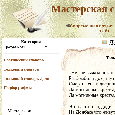
Мастерская с
Современная поэзия
сайте
Ле
Категория
Толь
Поэтический словарь
Толковый словарь
  Нет не выжил никто в 
Разбомбили дом, шуты    
Толковый словарь Даля
Смерти тень в дверно
Подбор рифмы
Да могильные кресты
Да могильные крест
Это ваши тети, дяди.
Мастерская:
На Донбасе что живу