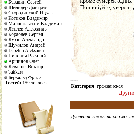
кроме сумерек одних
Бувакин Сергей
Попробуйте, уверен, 
Шнайдер Дмитрий
Скородинский Ицхак
Котиков Владимир
Миропольский Владимир
Леплер Александр
Кораблев Сергей
Лузан Александр
Шумилов Андрей
Lepehin Aleksandr
Попович Василий
Аршинов Олег
Левашов Виктор
bakkara
Бервальд Фрида
-----
Гостей:
159 человек
Категория:
гражданская
Други
Добавить комментарий могут 