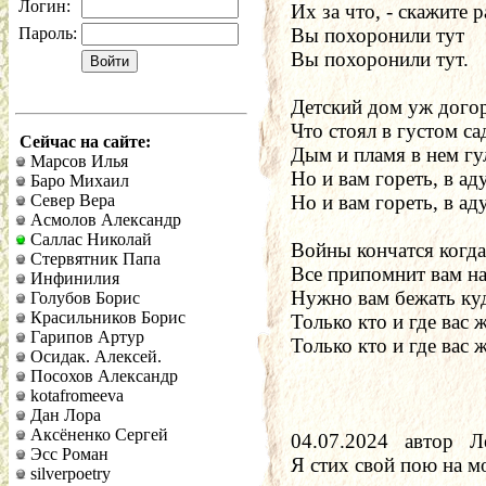
Логин:
Их за что, - скажите 
Пароль:
Вы похоронили тут
Вы похоронили тут.
Детский дом уж догор
Что стоял в густом са
Сейчас на сайте:
Дым и пламя в нем гу
Марсов Илья
Баро Михаил
Север Вера
Но и вам гореть, в ад
Асмолов Александр
Саллас Николай
Войны кончатся когда
Стервятник Папа
Все припомнит вам народ
Инфинилия
Нужно вам бежать куда-т
Голубов Борис
Красильников Борис
Только кто и где вас 
Гарипов Артур
Только кто и где вас 
Осидак. Алексей.
Посохов Александр
kotafromeeva
Дан Лора
Аксёненко Сергей
04.07.2024   автор   Л
Эсс Роман
Я стих свой пою на мо
silverpoetry