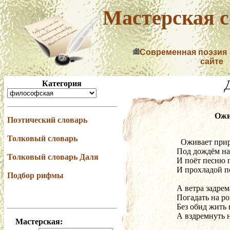
Мастерская с
Современная поэзия
сайте
Категория
Ожи
Поэтический словарь
Толковый словарь
  Оживает при
Под дождём на
Толковый словарь Даля
И поёт песню п
И прохладой п
Подбор рифмы
А ветра задрем
Погадать на ро
Без обид жить
А вздремнуть н
Мастерская: