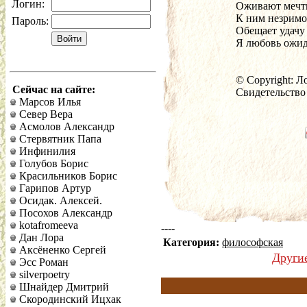
Логин:
Оживают мечты
К ним незримо
Пароль:
Обещает удачу 
Я любовь ожида
© Copyright: Л
Сейчас на сайте:
Свидетельство
Марсов Илья
Север Вера
Асмолов Александр
Стервятник Папа
Инфинилия
Голубов Борис
Красильников Борис
Гарипов Артур
Осидак. Алексей.
Посохов Александр
kotafromeeva
----
Дан Лора
Категория:
философская
Аксёненко Сергей
Други
Эсс Роман
silverpoetry
Шнайдер Дмитрий
Скородинский Ицхак