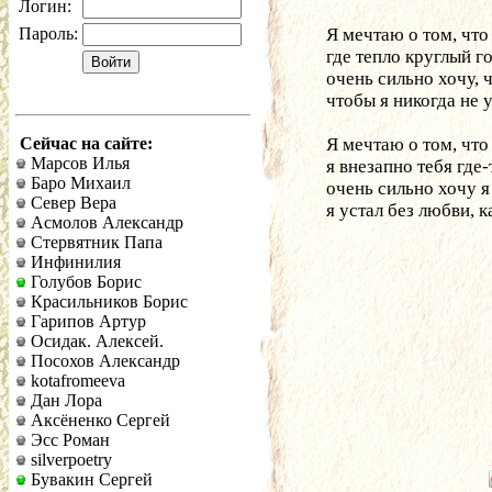
Логин:
Пароль:
Я мечтаю о том, что
где тепло круглый г
очень сильно хочу, 
чтобы я никогда не у
Сейчас на сайте:
Я мечтаю о том, что
Марсов Илья
я внезапно тебя где
Баро Михаил
очень сильно хочу я 
Север Вера
я устал без любви, к
Асмолов Александр
Стервятник Папа
Инфинилия
Голубов Борис
Красильников Борис
Гарипов Артур
Осидак. Алексей.
Посохов Александр
kotafromeeva
Дан Лора
Аксёненко Сергей
Эсс Роман
silverpoetry
Бувакин Сергей