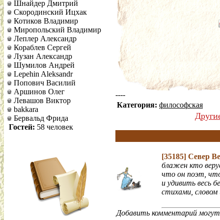
Шнайдер Дмитрий
Скородинский Ицхак
Котиков Владимир
Миропольский Владимир
Леплер Александр
Кораблев Сергей
Лузан Александр
Шумилов Андрей
Lepehin Aleksandr
Попович Василий
Аршинов Олег
----
Левашов Виктор
Категория:
философская
bakkara
Други
Бервальд Фрида
Гостей:
58 человек
[35185]
Север В
блажен кто веру
что он поэт, чт
и удивить весь б
стихами, словом 
Добавить комментарий могут 