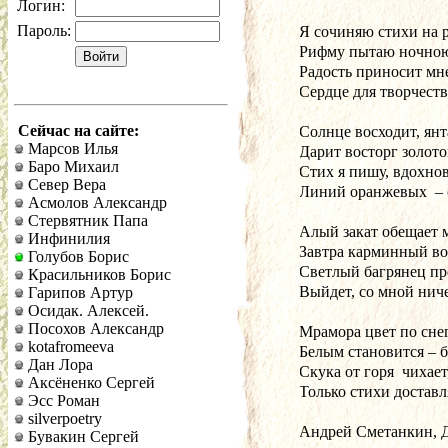
Логин:
Пароль:
Я сочиняю стихи на р
Рифму пытаю ночно
Радость приносит мне
Сердце для творчеств
Сейчас на сайте:
Солнце восходит, ян
Марсов Илья
Дарит восторг золот
Баро Михаил
Стих я пишу, вдохно
Север Вера
Линий оранжевых  – 
Асмолов Александр
Стервятник Папа
Алый закат обещает м
Инфинилия
Завтра карминный во
Голубов Борис
Светлый багрянец пр
Красильников Борис
Выйдет, со мной ниче
Гарипов Артур
Осидак. Алексей.
Посохов Александр
Мрамора цвет по сне
kotafromeeva
Белым становится – б
Дан Лора
Скука от горя  чихает
Аксёненко Сергей
Только стихи доставл
Эсс Роман
silverpoetry
Андрей Сметанкин, Ду
Бувакин Сергей