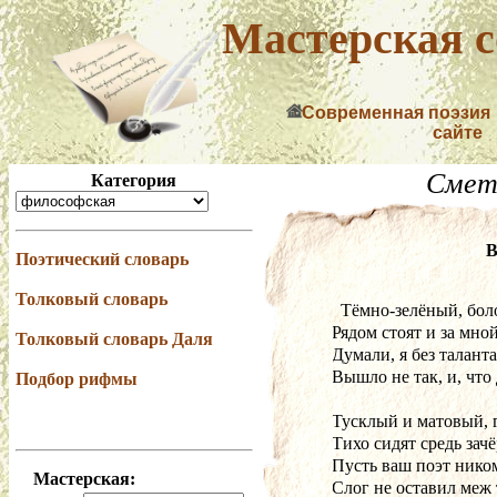
Мастерская с
Современная поэзия
сайте
Смет
Категория
В
Поэтический словарь
Толковый словарь
  Тёмно-зелёный, бо
Рядом стоят и за мно
Толковый словарь Даля
Думали, я без таланта
Вышло не так, и, что 
Подбор рифмы
Тусклый и матовый, 
Тихо сидят средь зач
Пусть ваш поэт нико
Мастерская:
Слог не оставил меж 