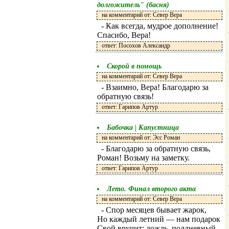
долгожитель" (басня)
на комментарий от: Север Вера
- Как всегда, мудрое дополнение!
Спасибо, Вера!
ответ: Посохов Александр
Скорой в помощь
на комментарий от: Север Вера
- Взаимно, Вера! Благодарю за
обратную связь!
ответ: Гарипов Артур
Бабочка | Капустница
на комментарий от: Эсс Роман
- Благодарю за обратную связь,
Роман! Возьму на заметку.
ответ: Гарипов Артур
Лето. Финал второго акта
на комментарий от: Север Вера
- Спор месяцев бывает жарок,
Но каждый летний — нам подарок
Свой вручит: дождь, полдневный