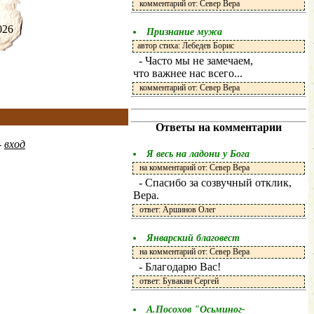
комментарий от: Север Вера
.2026
Признание мужа
автор стиха: Лебедев Борис
- Часто мы не замечаем,
что важнее нас всего...
комментарий от: Север Вера
Ответы на комментарии
-
вход
Я весь на ладони у Бога
на комментарий от: Север Вера
- Спасибо за созвучный отклик,
Вера.
ответ: Аршинов Олег
Январский благовест
на комментарий от: Север Вера
- Благодарю Вас!
ответ: Бувакин Сергей
А.Посохов "Осьминог-