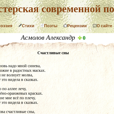
терская современной по
поэзия
Стихи
Поэты
Рецензии
О сайте
Асмолов Александр
0
Счастливые сны
 вновь надо мной синева,
ожие в радостных масках.
 не волнует молва,
 это видела в сказках.
 по аллее лечу,
лёно-оранжевых красках.
не мне всё по плечу,
 это видела в сказках.
ова счастливые сны,