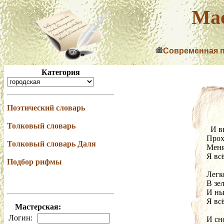
Мас
Современная 
Категория
Поэтический словарь
Толковый словарь
  ­И
Прох
Толковый словарь Даля
Меня
Я всё
Подбор рифмы
Легко
В зе
И ны
Я всё
Мастерская:
Логин:
И сн