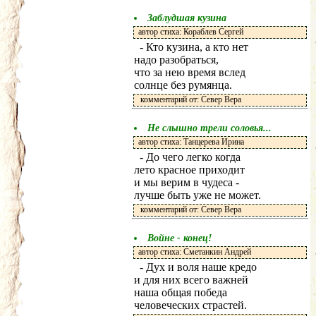
Заблудшая кузина
автор стиха: Кораблев Сергей
- Кто кузина, а кто нет
надо разобраться,
что за нею время вслед
солнце без румянца.
комментарий от: Север Вера
Не слышно трели соловья...
автор стиха: Танцерева Ирина
- До чего легко когда
лето красное приходит
и мы верим в чудеса -
лучше быть уже не может.
комментарий от: Север Вера
Войне - конец!
автор стиха: Сметанкин Андрей
- Дух и воля наше кредо
и для них всего важней
наша общая победа
человеческих страстей.