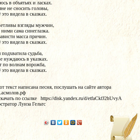
юсь в объятьях и ласках.
мне не сносить головы,
 это видела в сказках.
етливы взгляды мужчин,
 ними сама синеглазка.
зависти масса причин.
 это видела в сказках.
 подхватила судьба,
не нуждаюсь в указках.
т по волнам ворожба,
 это видела в сказках.
от текст написана песня, послушать на сайте автора 
асмолов.рф
качать по ссылке   https://disk.yandex.ru/d/etfaCkfJ2hUvyA
стратор Луиза Гельтс