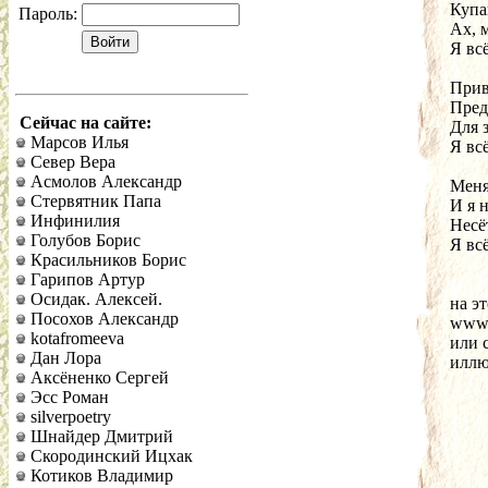
Купа
Пароль:
Ах, 
Я всё
Прив
Пред
Сейчас на сайте:
Для 
Марсов Илья
Я всё
Север Вера
Асмолов Александр
Меня
Стервятник Папа
И я 
Инфинилия
Несё
Голубов Борис
Я всё
Красильников Борис
Гарипов Артур
Осидак. Алексей.
на эт
Посохов Александр
www.
kotafromeeva
или с
Дан Лора
иллю
Аксёненко Сергей
Эсс Роман
silverpoetry
Шнайдер Дмитрий
Скородинский Ицхак
Котиков Владимир