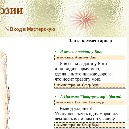
эзии
Вход в Мастерскую
Лента комментариев
Я весь на ладони у Бога
автор стиха: Аршинов Олег
- Я весь на ладони у Бога
и он видит карму мою,
где жизнь это прежде дорога,
что носит тревогу мою...
комментарий от: Север Вера
А.Посохов "Заяц-ревизор" (басня)
автор стиха: Посохов Александр
- Вывод ударный!
Уж лучше съесть одну морковку
чем жить всем нам по уговору...
комментарий от: Север Вера