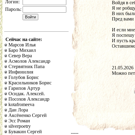
Логин:
Пароль:
Сейчас на сайте:
Марсов Илья
Оставшимс
Баро Михаил
Север Вера
Асмолов Александр
Стервятник Папа
21.05.2026 
Инфинилия
Можно петь
Голубов Борис
Красильников Борис
Гарипов Артур
Осидак. Алексей.
Посохов Александр
kotafromeeva
Дан Лора
Аксёненко Сергей
Эсс Роман
silverpoetry
Бувакин Сергей
-----