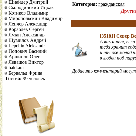
Шнайдер Дмитрий
Категория:
гражданская
Скородинский Ицхак
Други
Котиков Владимир
Миропольский Владимир
Леплер Александр
Кораблев Сергей
Лузан Александр
[35181]
Север В
Шумилов Андрей
А как иначе, есл
Lepehin Aleksandr
тебя хранит год
Попович Василий
и ты все молод
Аршинов Олег
в любви под пару
Левашов Виктор
bakkara
Добавить комментарий могут 
Бервальд Фрида
Гостей:
99 человек