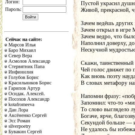
Логин:
Пустой украсил душ
Пароль:
Живой, прекрасной, 
Зачем ведёшь других 
Зачем открыл в игре 
Зачем ведро, что было
Сейчас на сайте:
Наполнил доверху, до
Марсов Илья
Нескучной мудростью
Баро Михаил
Север Вера
Асмолов Александр
Скажи, таинственный 
Стервятник Папа
Чей голос движет по 
Инфинилия
Как вновь поэту науд
Голубов Борис
В словах метафору на
Красильников Борис
Гарипов Артур
Осидак. Алексей.
Напомни фразу: «поб
Посохов Александр
Запомнил: что-то «м
kotafromeeva
То слово выглядело л
Дан Лора
Аксёненко Сергей
Богаче, ярче, благозв
Эсс Роман
Секундой больше — 
silverpoetry
Не удалось бы избеж
Бувакин Сергей