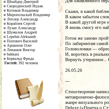
Для оживлённого пер
Шнайдер Дмитрий
Скородинский Ицхак
Котиков Владимир
Скажи, в какой библи
Миропольский Владимир
В каком забытом слов
Леплер Александр
В какой другой игре н
Кораблев Сергей
Я вновь смогу его на
Лузан Александр
Шумилов Андрей
Lepehin Aleksandr
Готов же заново прой
Попович Василий
По лабиринтам самой
Аршинов Олег
Головоломки — обре
Левашов Виктор
И, воротясь в реальн
bakkara
Бервальд Фрида
Вернуть утерянное...
Гостей:
392 человек
26.05.26
---
Стихотворение написа
метаиронично-философ
жанре визуального ром
Deluxe («Притча о Ст