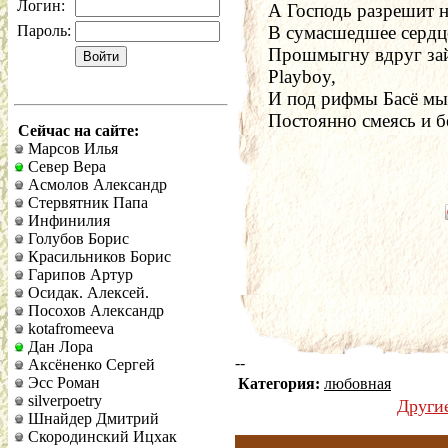
Логин:
А Господь разрешит н
Пароль:
В сумасшедшее сердце
Прошмыгну вдруг зай
Playboy,
И под рифмы Басё мы
Постоянно смеясь и 
Сейчас на сайте:
Марсов Илья
Север Вера
Асмолов Александр
Стервятник Папа
Инфинилия
Голубов Борис
Красильников Борис
Гарипов Артур
Осидак. Алексей.
Посохов Александр
kotafromeeva
Дан Лора
--
Аксёненко Сергей
Эсс Роман
Категория:
любовная
silverpoetry
Други
Шнайдер Дмитрий
Скородинский Ицхак