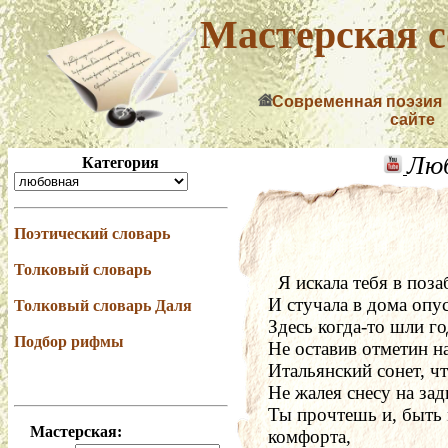
Мастерская с
Современная поэзия
сайте
Лю
Категория
Поэтический словарь
Толковый словарь
  ­­Я искала тебя в п
И стучала в дома опу
Толковый словарь Даля
Здесь когда-то шли г
Подбор рифмы
Не оставив отметин н
Итальянский сонет, ч
Не жалея снесу на зад
Ты прочтешь и, быть 
Мастерская:
комфорта,