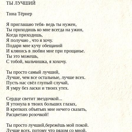
ТЫ ЛУЧШИЙ
Тина Тёрнер
Я приглашаю тебя- ведь ты нужен,
Ты приходишь ко мне всегда на ужин,
Когда приходишь,
Я получаю , что я хочу.
Подари мне кучу обещаний
И клянись в любви мне при прощанье.
Ты это можешь,
С тобой, мальчишка, я хохочу.
Ты просто самый лучший,
Лучше, чем все остальные, лучше всех.
Пусть нас свёл глупый случай,
Я умру без ласки и твоих утех.
Сердце светит звездочкой...
Я утонула в твоих больших глазах,
В крепких объятьях мне нечего сказать,
Расцветаю розочкой!
Ты просто лучший,бережёшь мой покой.
Лучше всех, потому что рядом со мной.