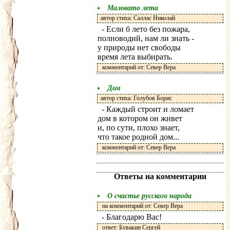
Маловато лета
автор стиха: Саллас Николай
- Если б лето без пожара,
полноводий, нам ли знать -
у природы нет свободы
время лета выбирать.
комментарий от: Север Вера
Дом
автор стиха: Голубов Борис
- Каждый строит и ломает
дом в котором он живет
и, по сути, плохо знает,
что такое родной дом...
комментарий от: Север Вера
Ответы на комментарии
О счастье русского народа
на комментарий от: Север Вера
- Благодарю Вас!
ответ: Бувакин Сергей