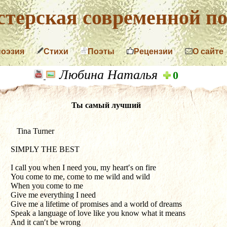
терская современной по
поэзия
Стихи
Поэты
Рецензии
О сайте
Любина Наталья
0
Ты самый лучший
   Tina Turner
SIMPLY THE BEST
I call you when I need you, my heart′s on fire
You come to me, come to me wild and wild
When you come to me
Give me everything I need
Give me a lifetime of promises and a world of dreams
Speak a language of love like you know what it means
And it can′t be wrong