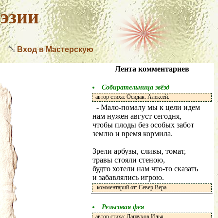
эзии
Вход в Мастерскую
Лента комментариев
Собирательница звёзд
автор стиха: Осидак. Алексей.
- Мало-помалу мы к цели идем
нам нужен август сегодня,
чтобы плоды без особых забот
землю и время кормила.
Зрели арбузы, сливы, томат,
травы стояли стеною,
будто хотели нам что-то сказать
и забавлялись игрою.
комментарий от: Север Вера
Рельсовая фея
автор стиха: Лапаухов Илья