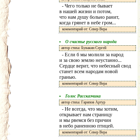
- Чего только не бывает
в нашей жизни и потом,
что нам душу больно ранит,
когда грянет в небе гром...
комментарий от: Север Вера
О счастье русского народа
автор стиха: Бувакин Сергей
- Если б мы молили за народ
и за свою землю неустанно...
Сердце верит, что небесный свод
станет всем народам новой
гранью.
комментарий от: Север Вера
Голос Рассказчика
автор стиха: Гарипов Артур
- Не всегда, что мы хотим,
открывает нам страницу
и мы рвемся без причин
в небо раненною птицей.
комментарий от: Север Вера