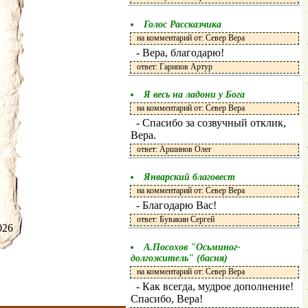
Голос Рассказчика
на комментарий от: Север Вера
- Вера, благодарю!
ответ: Гарипов Артур
Я весь на ладони у Бога
на комментарий от: Север Вера
- Спасибо за созвучный отклик,
Вера.
ответ: Аршинов Олег
Январский благовест
на комментарий от: Север Вера
- Благодарю Вас!
ответ: Бувакин Сергей
.2026
А.Посохов "Осьминог-
долгожитель" (басня)
на комментарий от: Север Вера
- Как всегда, мудрое дополнение!
Спасибо, Вера!