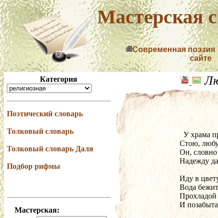
Мастерская с
Современная поэзия
сайте
Лю
Категория
Поэтический словарь
Толковый словарь
  У храма
Стою, любу
Толковый словарь Даля
Он, словно 
Надежду да
Подбор рифмы
Иду в цвет
Вода бежит
Прохладой 
И позабыта
Мастерская: