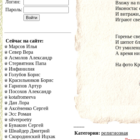
Логин:
Вхожу на п
Иконостас 
Пароль:
И витражи,
Играют све
Горенье св
Сейчас на сайте:
И шепот бл
Марсов Илья
От умиленья
Север Вера
А время ни
Асмолов Александр
Стервятник Папа
На фото К
Инфинилия
Голубов Борис
Красильников Борис
Гарипов Артур
Посохов Александр
kotafromeeva
Дан Лора
Аксёненко Сергей
Эсс Роман
silverpoetry
Бувакин Сергей
-------
Шнайдер Дмитрий
Категория:
религиозная
Скородинский Ицхак