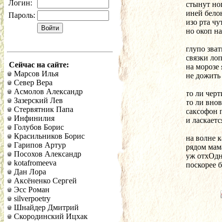
Логин:
стынут но
иней бело
Пароль:
изо рта ч
но окоп н
глупо зва
связки ло
Сейчас на сайте:
на морозе
Марсов Илья
не дожить
Север Вера
Асмолов Александр
то ли черт
Зазерский Лев
то ли вно
Стервятник Папа
саксофон 
Инфинилия
и ласкает
Голубов Борис
Красильников Борис
на волне 
Гарипов Артур
рядом мам
Посохов Александр
уж отхОд
kotafromeeva
поскорее 
Дан Лора
Аксёненко Сергей
Эсс Роман
silverpoetry
Шнайдер Дмитрий
Скородинский Ицхак