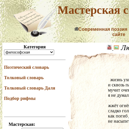
Мастерская с
Современная поэзия
сайте
Лю
Категория
Поэтический словарь
Толковый словарь
  жизнь 
и сквозь 
Толковый словарь Даля
мучит оче
я не думал
Подбор рифмы
жжёт огнё
сладко го
как погиб 
не насыпе
Мастерская: