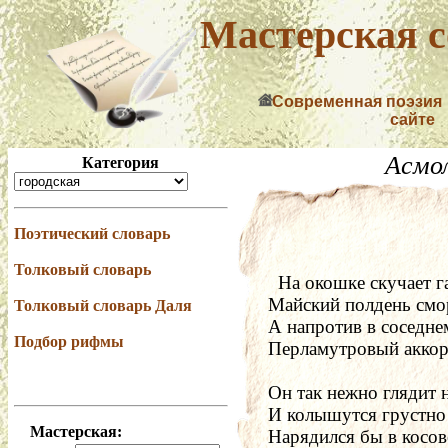
Мастерская с
Современная поэзия
сайте
Асмо
Категория
Поэтический словарь
Толковый словарь
  ­На окошке скучает
Майский полдень смор
Толковый словарь Даля
А напротив в соседне
Подбор рифмы
Перламутровый аккор
Он так нежно глядит н
И колышутся грустно
Мастерская:
Нарядился бы в косов