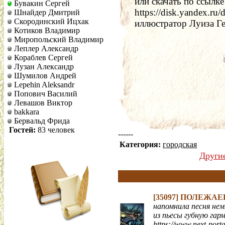
или скачать по ссылке   
Бувакин Сергей
https://disk.yandex.r
Шнайдер Дмитрий
Скородинский Ицхак
иллюстратор Луиза Ге
Котиков Владимир
Миропольский Владимир
Леплер Александр
Кораблев Сергей
Лузан Александр
Шумилов Андрей
Lepehin Aleksandr
Попович Василий
Левашов Виктор
bakkara
Бервальд Фрида
Гостей:
83 человек
------
Категория:
городская
Други
[35097]
ПОЛЕЖАЕ
напомнила песня не
из пьесы губную гар
https://www.next-port