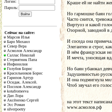
Логин:
Краше ей не найти же
Пароль:
Но гармошке баян го
Часто снится, тревож
Виртуоз и какой голо
Озорной, заводной в 
Сейчас на сайте:
Марсов Илья
И соседа она примеча
Баро Михаил
Север Вера
Элегантен и строг, как
Асмолов Александр
В нём французская не
Саллас Николай
И мечта, уносящая вд
Стервятник Папа
Инфинилия
Но баян убаюкал дев
Голубов Борис
Красильников Борис
Задушевностью русск
Гарипов Артур
И она подмигнула ми
Осидак. Алексей.
Чтоб звучал его голос
Посохов Александр
kotafromeeva
Дан Лора
Аксёненко Сергей
на этот текст написана
Эсс Роман
www.асмолов.рф
silverpoetry