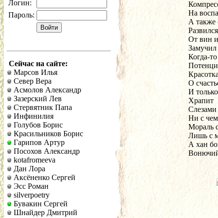
Логин:
Компрес
На восп
Пароль:
А также 
Развился
От вин и
Замучил 
Когда-то
Сейчас на сайте:
Потенци
Марсов Илья
Красотка
Север Вера
О счасть
Асмолов Александр
И только
Зазерский Лев
Храпит 
Стервятник Папа
Слезами 
Инфинилия
Ни с чем
Голубов Борис
Мораль с
Красильников Борис
Лишь с 
Гарипов Артур
А хан бо
Посохов Александр
Вонючий
kotafromeeva
Дан Лора
Аксёненко Сергей
Эсс Роман
silverpoetry
Бувакин Сергей
Шнайдер Дмитрий