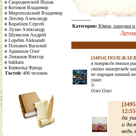
Скородинский Ицхак
Котиков Владимир
Миропольский Владимир
Леплер Александр
-------------
Кораблев Сергей
Категория:
Юмор, пародии и
Лузан Александр
Други
Шумилов Андрей
Lepehin Aleksandr
Попович Василий
Аршинов Олег
Левашов Виктор
[34954]
ПОЛЕЖАЕВ
bakkara
я потрясён твоим ра
Бервальд Фрида
сказал шахерезаде ш
Гостей:
406 человек
не ощущая лишний ве
ушах
©
Олег Олег
[349
12:55
да уш
и даж
ведь 