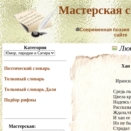
Мастерская с
Современная поэзия
сайте
Люб
Категория
Хан
Поэтический словарь
Толковый словарь
  Иран
Толковый словарь Даля
Средь п
Цвела кр
Подбор рифмы
Надеясь 
Рассказы
Ждала,чт
И хан ее
Но не бы
Мастерская:
Страдал