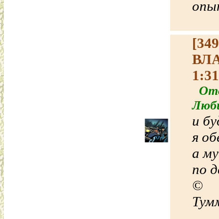
опы
[34
ВЛ
1:31
Отв
Люб
и б
я о
а м
по д
©
Тум