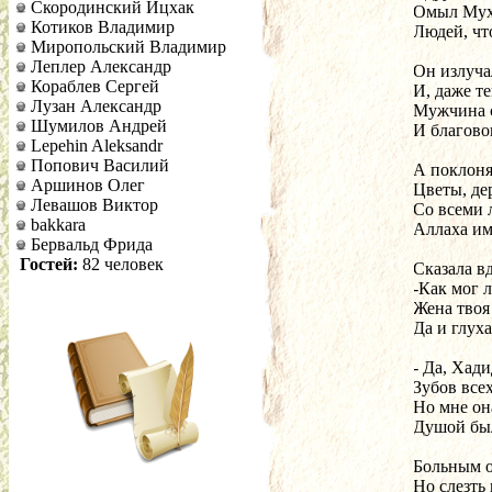
Скородинский Ицхак
Омыл Мух
Котиков Владимир
Людей, чт
Миропольский Владимир
Леплер Александр
Он излуча
Кораблев Сергей
И, даже те
Лузан Александр
Мужчина 
Шумилов Андрей
И благово
Lepehin Aleksandr
Попович Василий
А поклоня
Аршинов Олег
Цветы, дер
Левашов Виктор
Со всеми 
bakkara
Аллаха им
Бервальд Фрида
Гостей:
82 человек
Сказала в
-Как мог 
Жена твоя
Да и глуха
- Да, Хад
Зубов все
Но мне он
Душой был
Больным о
Но слезть 