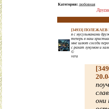
Категория:
любовная
Други
[34933]
ПОЛЕЖАЕВ
я с мусульманами дру
теперь в наш христиа
мне шлют соседи пере
с рахат лукумом и хал
©
vera
[34
20.0
поу
сла
они 
ост