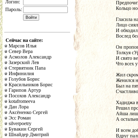
Логин:
Предпочит
Кольцо но
Пароль:
Гласила н
Лицо сиял
И обходил
Вослед бе
Сейчас на сайте:
Марсов Илья
Он пропов
Север Вера
Толкуя сУ
Асмолов Александр
И свято ве
Зазерский Лев
Что всех 
Стервятник Папа
Инфинилия
Жил скро
Голубов Борис
Женился н
Красильников Борис
Был на пя
Гарипов Артур
Счастливо
Посохов Александр
kotafromeeva
Хадиджа в
Дан Лора
Решил про
Аксёненко Сергей
Айша лишь
Эсс Роман
А остальн
silverpoetry
Бувакин Сергей
И всем до
Шнайдер Дмитрий
Вдруг пал