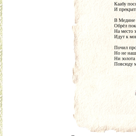
Каабу пос
И прекрат
В Медине 
Обрёл пок
На место 
Идут к мо
Почил про
Но не наш
Ни золота
Повсюду м
--