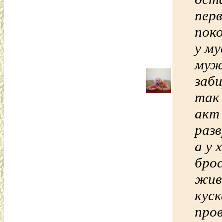
пер
пок
у му
муж
заб
так 
акт 
раз
а у 
брос
жив
куск
про