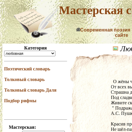
Мастерская с
Современная поэзия
сайте
Люб
Категория
Поэтический словарь
Толковый словарь
  О жёны
От всех в
Толковый словарь Даля
Страшна д
Под слад
Подбор рифмы
Живите ск
 " Подраж
А.С. Пуш
Красив п
Мастерская:
Не шёл-па