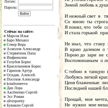
Логин:
Зимой любовь к душ
Пароль:
И нежный свет  в   тв
Со  мною  ты  строга
Я понял, что  тебе  
Сейчас на сайте:
И стала горькой  пра
Марсов Илья
Баро Михаил
Не знал,  что  стану  
Север Вера
В  краю  далеком  о  
Асмолов Александр
Стервятник Папа
Порою до  зари  не  
Инфинилия
Воспоминаньем  о л
Голубов Борис
Красильников Борис
Гарипов Артур
С тобою  я  танцую  
Осидак. Алексей.
Любуясь легкой крас
Посохов Александр
Ценя блаженные  лю
kotafromeeva
Последней нашей бли
Дан Лора
Аксёненко Сергей
Эсс Роман
Прощай,  моя  мечта,
silverpoetry
Не  нужно  мне меша
Бувакин Сергей