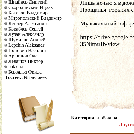
Шнайдер Дмитрий
Лишь ночью я в дожд
Скородинский Ицхак
Прощанья  горьких с
Котиков Владимир
Миропольский Владимир
Музыкальный  оформ
Леплер Александр
Кораблев Сергей
Лузан Александр
https://drive.google
Шумилов Андрей
35Nitnu1b/view
Lepehin Aleksandr
Попович Василий
Аршинов Олег
Левашов Виктор
bakkara
Бервальд Фрида
Гостей:
398 человек
--
Категория:
любовная
Други