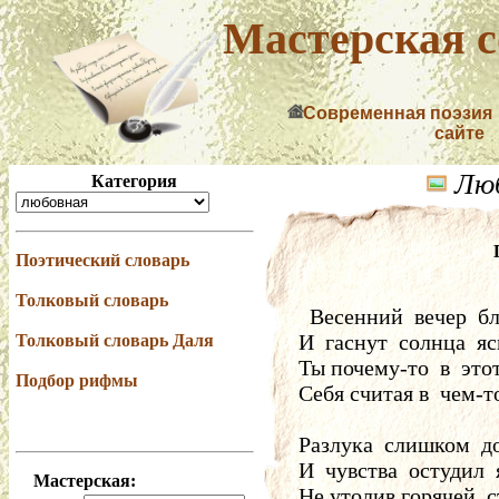
Мастерская с
Современная поэзия
сайте
Люб
Категория
Поэтический словарь
Толковый словарь
  Весенний  вечер  б
И  гаснут  солнца  я
Толковый словарь Даля
Ты почему-то  в  это
Подбор рифмы
Себя считая в  чем-т
Разлука  слишком  д
И  чувства  остудил 
Мастерская:
Не утолив горячей  с