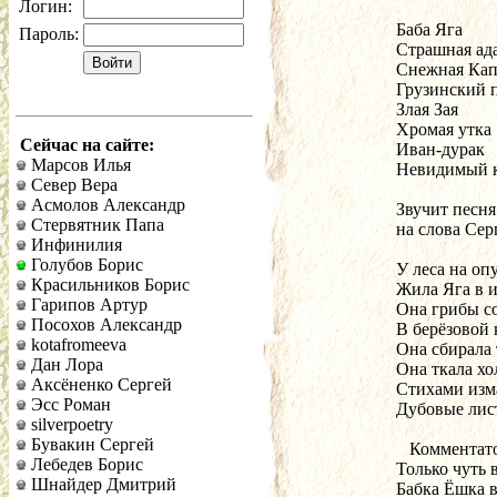
Логин:
 Баба Яга
Пароль:
 Страшная ад
 Снежная Ка
 Грузинский 
 Злая Зая
 Хромая утка
Сейчас на сайте:
 Иван-дурак
Марсов Илья
 Невидимый 
Север Вера
Асмолов Александр
 Звучит песн
Стервятник Папа
 на слова Сер
Инфинилия
Голубов Борис
 У леса на о
Красильников Борис
 Жила Яга в 
Гарипов Артур
 Она грибы с
Посохов Александр
 В берёзовой
kotafromeeva
 Она сбирала
Дан Лора
 Она ткала хо
Аксёненко Сергей
 Стихами изм
Эсс Роман
 Дубовые лис
silverpoetry
Бувакин Сергей
    Комментат
Лебедев Борис
 Только чуть 
Шнайдер Дмитрий
 Бабка Ёшка 