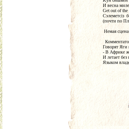
 Kyн онымен 
 И весна миле
 Get out of th
 Cэлеметсiз  б
 (почти по П
  Немая сцена
   Комментат
 Говорят Яги
 - В Африке 
 И летает без
 Языком владе