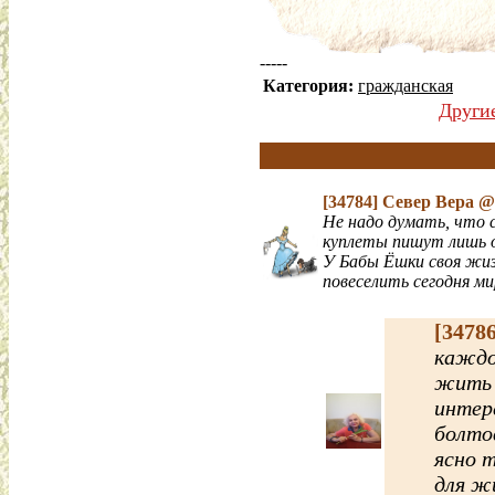
-----
Категория:
гражданская
Други
[34784]
Север Вера
@ 
Не надо думать, что 
куплеты пишут лишь о
У Бабы Ёшки своя жи
повеселить сегодня ми
[3478
каждо
жить 
интере
болто
ясно 
для ж