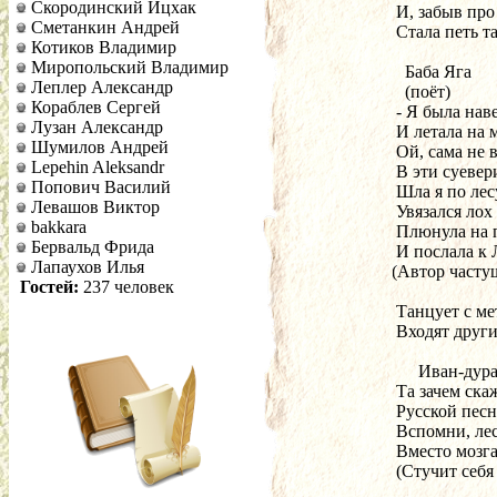
Скородинский Ицхак
 И, забыв про
Сметанкин Андрей
 Стала петь т
Котиков Владимир
Миропольский Владимир
   Баба Яга
Леплер Александр
   (поёт)
Кораблев Сергей
 - Я была нав
Лузан Александр
 И летала на 
Шумилов Андрей
 Ой, сама не 
Lepehin Aleksandr
 В эти суевер
Попович Василий
 Шла я по лес
Левашов Виктор
 Увязался лох
bakkara
 Плюнула на 
Бервальд Фрида
 И послала к
Лапаухов Илья
(Автор част
Гостей:
237 человек
 Танцует с ме
 Входят друг
      Иван-дур
 Та зачем ска
 Русской пес
 Вспомни, лес
 Вместо мозга
 (Стучит себя