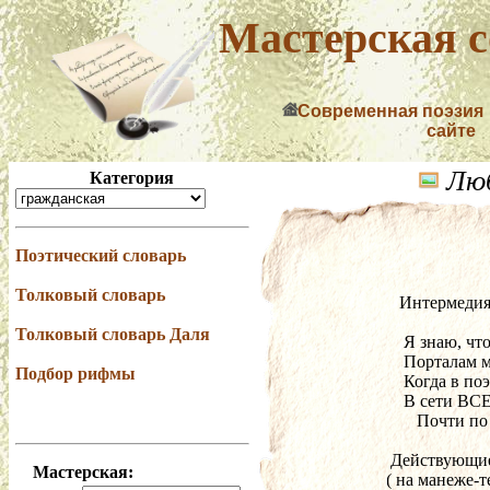
Мастерская с
Современная поэзия
сайте
Люб
Категория
Поэтический словарь
Толковый словарь
   Интермеди
Толковый словарь Даля
    Я знаю, чт
    Порталам 
Подбор рифмы
    Когда в п
    В сети В
       Почти п
 Действующи
Мастерская:
( на манеже-т