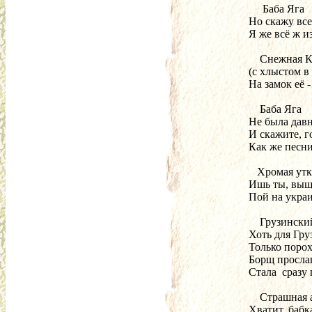
      Баба Яга
 Но скажу все
 Я же всё ж и
     Снежная 
 (с хлыстом в
 На замок её -
     Баба Яга
 Не была давно
 И скажите, г
 Как же песни
    Хромая ут
 Ишь ты, выщ
 Пой на укра
     Грузинск
 Хоть для Гр
 Только поро
 Борщ прослав
 Стала  сразу
     Страшная 
 Хватит, бабк