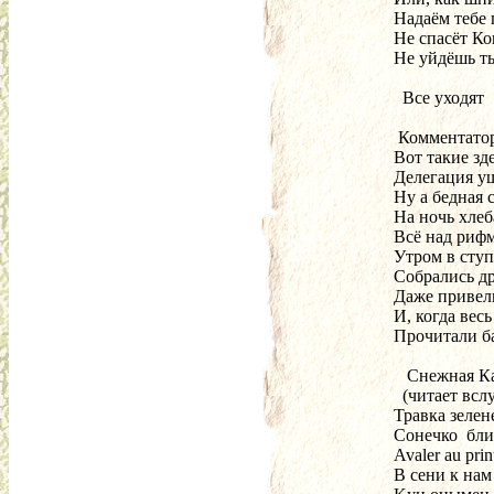
 Надаём тебе 
 Не спасёт Ко
 Не уйдёшь ты
   Все уходят
  Комментато
 Вот такие зде
 Делегация у
 Ну а бедная 
 На ночь хлеб
 Всё над риф
 Утром в ступ
 Собрались др
 Даже привел
 И, когда вес
 Прочитали б
    Снежная К
   (читает всл
 Травка зелен
 Сонечко  бл
 Avaler au pri
 В сени к нам