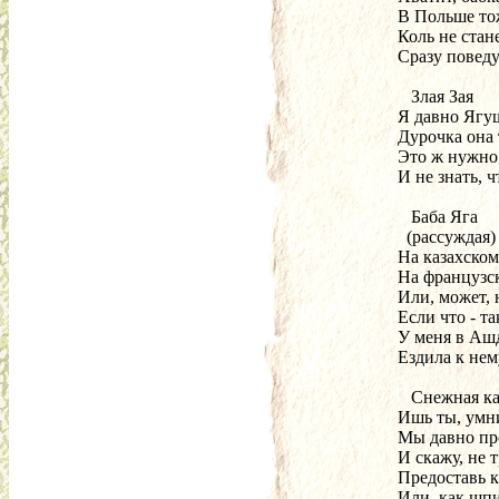
 В Польше то
 Коль не стан
 Сразу поведу
    Злая Зая
 Я давно Ягу
 Дурочка она 
 Это ж нужно
 И не знать, 
    Баба Яга
   (рассуждая)
 На казахском
 На французск
 Или, может, 
 Если что - та
 У меня в Ашд
 Ездила к нем
    Снежная к
 Ишь ты, умни
 Мы давно пр
 И скажу, не 
 Предоставь 
 Или, как шп