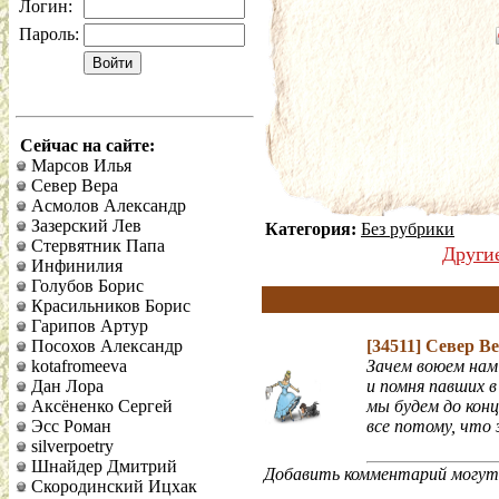
Логин:
Пароль:
Сейчас на сайте:
Марсов Илья
Север Вера
Асмолов Александр
Зазерский Лев
Категория:
Без рубрики
Стервятник Папа
Други
Инфинилия
Голубов Борис
Красильников Борис
Гарипов Артур
Посохов Александр
[34511]
Север В
kotafromeeva
Зачем воюем нам
Дан Лора
и помня павших в
Аксёненко Сергей
мы будем до кон
Эсс Роман
все потому, что
silverpoetry
Шнайдер Дмитрий
Добавить комментарий могут 
Скородинский Ицхак