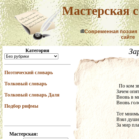
Мастерская с
Современная поэзия
сайте
За
Категория
Поэтический словарь
Толковый словарь
  По ком 
Зачем опят
Толковый словарь Даля
Вновь в м
Вновь голо
Подбор рифмы
Тот мнимы
Взял душ
За мир пла
Мастерская: