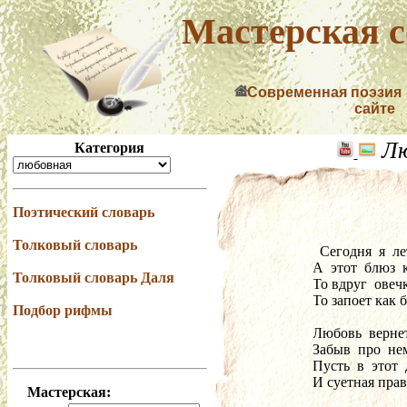
Мастерская с
Современная поэзия
сайте
Лю
Категория
Поэтический словарь
Толковый словарь
  Сегодня  я  
А  этот  блюз  
Толковый словарь Даля
То вдруг  овеч
То запоет как
Подбор рифмы
Любовь  вернет
Забыв  про  не
Пусть  в  этот 
И суетная прав
Мастерская: