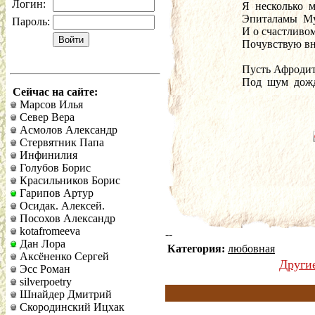
Логин:
Я  несколько  м
Эпиталамы  Муз
Пароль:
И о счастливом
Почувствую вн
Пусть Афродит
Под  шум  дожд
Сейчас на сайте:
Марсов Илья
Север Вера
Асмолов Александр
Стервятник Папа
Инфинилия
Голубов Борис
Красильников Борис
Гарипов Артур
Осидак. Алексей.
Посохов Александр
kotafromeeva
--
Дан Лора
Категория:
любовная
Аксёненко Сергей
Други
Эсс Роман
silverpoetry
Шнайдер Дмитрий
Скородинский Ицхак