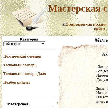
Мастерская с
Современная поэзия
сайте
Мале
Категория
Зах
Поэтический словарь
Толковый словарь
  Захв
Все де
Толковый словарь Даля
Намела
Для уд
Подбор рифмы
Зима -
На все
Плетёт
В час 
Мастерская: