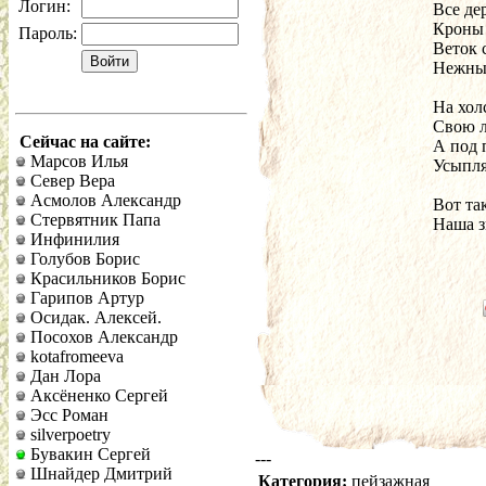
Логин:
Все де
Кроны 
Пароль:
Веток 
Нежный
На хол
Свою л
Сейчас на сайте:
А под 
Марсов Илья
Усыпля
Север Вера
Асмолов Александр
Вот та
Стервятник Папа
Наша з
Инфинилия
Голубов Борис
Красильников Борис
Гарипов Артур
Осидак. Алексей.
Посохов Александр
kotafromeeva
Дан Лора
Аксёненко Сергей
Эсс Роман
silverpoetry
Бувакин Сергей
---
Шнайдер Дмитрий
Категория:
пейзажная