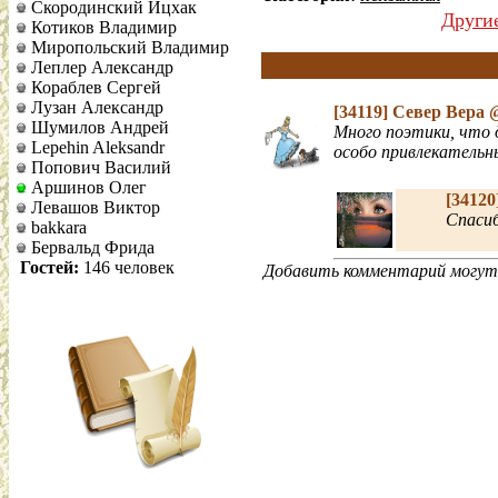
Скородинский Ицхак
Други
Котиков Владимир
Миропольский Владимир
Леплер Александр
Кораблев Сергей
Лузан Александр
[34119]
Север Вера
@
Шумилов Андрей
Много поэтики, что 
Lepehin Aleksandr
особо привлекательн
Попович Василий
Аршинов Олег
[34120
Левашов Виктор
Cпасиб
bakkara
Бервальд Фрида
Гостей:
146 человек
Добавить комментарий могут 