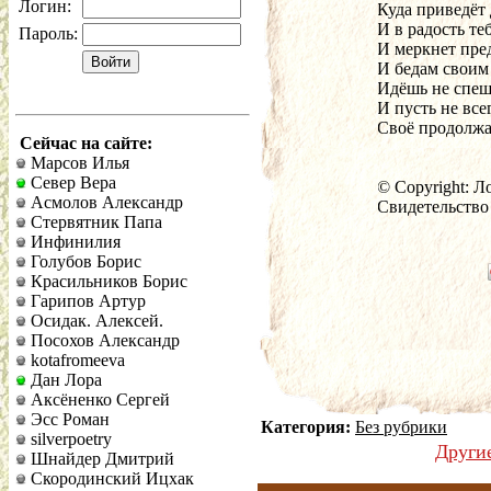
Логин:
Куда приведёт
И в радость теб
Пароль:
И меркнет пре
И бедам своим
Идёшь не спеш
И пусть не все
Своё продолжа
Сейчас на сайте:
Марсов Илья
Север Вера
© Copyright: Л
Асмолов Александр
Свидетельство
Стервятник Папа
Инфинилия
Голубов Борис
Красильников Борис
Гарипов Артур
Осидак. Алексей.
Посохов Александр
kotafromeeva
Дан Лора
Аксёненко Сергей
Эсс Роман
Категория:
Без рубрики
silverpoetry
Други
Шнайдер Дмитрий
Скородинский Ицхак