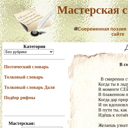
Мастерская с
Современная поэзия
сайте
Категория
В см
Поэтический словарь
Толковый словарь
  В смирении с
Когда ты в лад
Толковый словарь Даля
В моменте СЕ
В блаженном п
Подбор рифмы
Когда дар при
И он вдохновля
В пути ты, ка
Идёшь к потаё
Мастерская:
Желаешь узнать