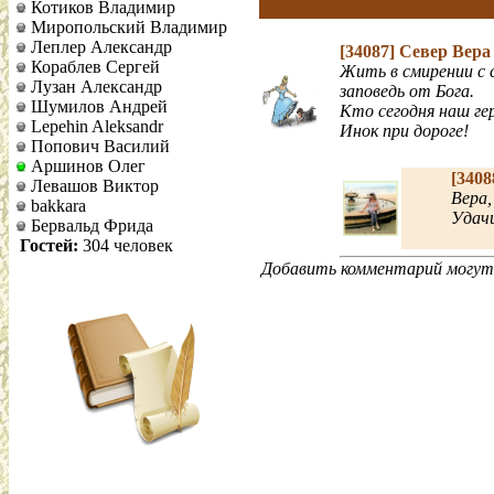
Котиков Владимир
Миропольский Владимир
Леплер Александр
[34087]
Север Вер
Кораблев Сергей
Жить в смирении с с
Лузан Александр
заповедь от Бога.
Шумилов Андрей
Кто сегодня наш гер
Lepehin Aleksandr
Инок при дороге!
Попович Василий
Аршинов Олег
[3408
Левашов Виктор
Вера,
bakkara
Удачи
Бервальд Фрида
Гостей:
304 человек
Добавить комментарий могут 