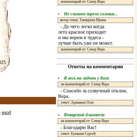
комментарий от: Север Вера
Не слышно трели соловья...
автор стиха: Танцерева Ирина
- До чего легко когда
лето красное приходит
и мы верим в чудеса -
лучше быть уже не может.
комментарий от: Север Вера
.2025
Ответы на комментарии
Я весь на ладони у Бога
на комментарий от: Север Вера
- Спасибо за созвучный отклик,
Вера.
ответ: Аршинов Олег
-
вход
Январский благовест
на комментарий от: Север Вера
- Благодарю Вас!
ответ: Бувакин Сергей