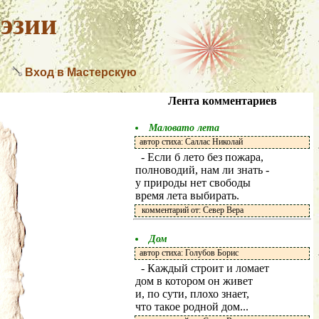
эзии
Вход в Мастерскую
Лента комментариев
Маловато лета
автор стиха: Саллас Николай
- Если б лето без пожара,
полноводий, нам ли знать -
у природы нет свободы
время лета выбирать.
комментарий от: Север Вера
Дом
автор стиха: Голубов Борис
- Каждый строит и ломает
дом в котором он живет
и, по сути, плохо знает,
что такое родной дом...