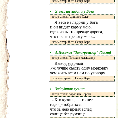
комментарий от: Север Вера
Я весь на ладони у Бога
автор стиха: Аршинов Олег
- Я весь на ладони у Бога
и он видит карму мою,
где жизнь это прежде дорога,
что носит тревогу мою...
комментарий от: Север Вера
А.Посохов "Заяц-ревизор" (басня)
автор стиха: Посохов Александр
- Вывод ударный!
Уж лучше съесть одну морковку
чем жить всем нам по уговору...
комментарий от: Север Вера
Заблудшая кузина
автор стиха: Кораблев Сергей
- Кто кузина, а кто нет
надо разобраться,
что за нею время вслед
солнце без румянца.