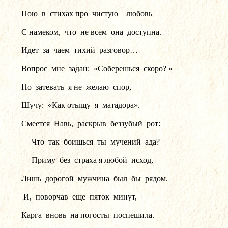
Пою  в  стихах про  чистую    любовь
С намеком,  что  не всем  она  доступна.
Идет  за  чаем  тихий  разговор…
Вопрос  мне  задан:  «Соберешься  скоро? «
Но  затевать  я не  желаю  спор,
Шучу:  «Как отыщу  я  матадора».
Смеется  Навь,  раскрыв  беззубый  рот:
— Что  так  боишься  ты  мучений  ада?
— Приму  без  страха я любой  исход,
Лишь  дорогой  мужчина  был  бы  рядом.
 И,  поворчав  еще  пяток  минут,
Карга  вновь  на погосты  поспешила.