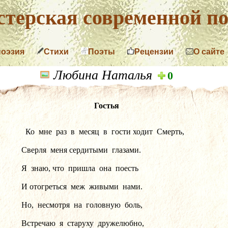
терская современной по
поэзия
Стихи
Поэты
Рецензии
О сайте
Любина Наталья
0
Гостья
  Ко  мне  раз  в  месяц  в  гости ходит  Смерть,
Сверля  меня сердитыми  глазами.
Я  знаю, что  пришла  она  поесть
И отогреться  меж  живыми  нами.
Но,  несмотря  на  головную  боль,
Встречаю  я  старуху  дружелюбно,