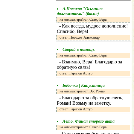
А.Посохов "Осьминог-
долгожитель" (басня)
на комментарий от: Север Вера
- Как всегда, мудрое дополнение!
Спасибо, Вера!
ответ: Посохов Александр
Скорой в помощь
на комментарий от: Север Вера
- Взаимно, Вера! Благодарю за
обратную связь!
ответ: Гарипов Артур
Бабочка | Капустница
на комментарий от: Эсс Роман
- Благодарю за обратную связь,
Роман! Возьму на заметку.
ответ: Гарипов Артур
Лето. Финал второго акта
на комментарий от: Север Вера
- Спор месяцев бывает жарок,