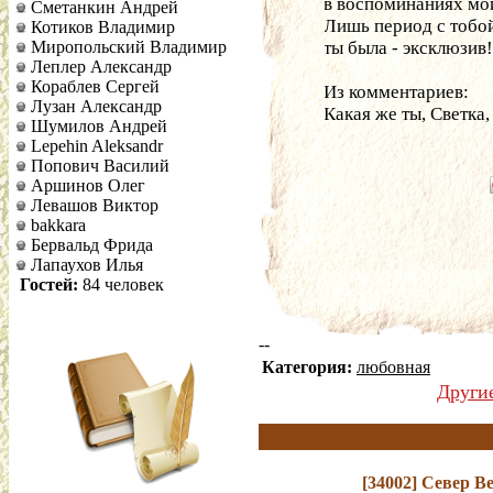
в воспоминаниях мо
Сметанкин Андрей
Лишь период с тобо
Котиков Владимир
Миропольский Владимир
ты была - эксклюзив
Леплер Александр
Кораблев Сергей
Из комментариев:
Лузан Александр
Какая же ты, Светка,
Шумилов Андрей
Lepehin Aleksandr
Попович Василий
Аршинов Олег
Левашов Виктор
bakkara
Бервальд Фрида
Лапаухов Илья
Гостей:
84 человек
--
Категория:
любовная
Други
[34002]
Север В