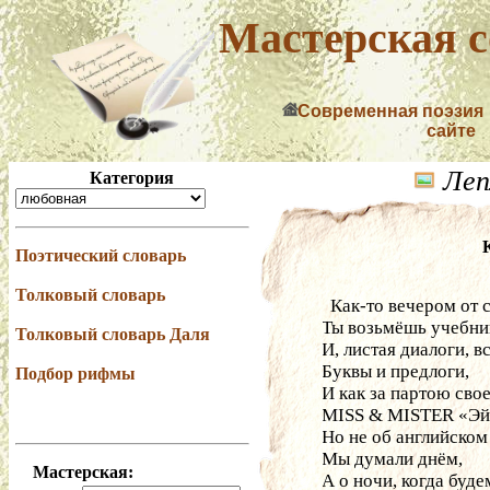
Мастерская с
Современная поэзия
сайте
Леп
Категория
Поэтический словарь
Толковый словарь
  Как-то вечером от 
Ты возьмёшь учебник
Толковый словарь Даля
И, листая диалоги, 
Буквы и предлоги,
Подбор рифмы
И как за партою сво
MISS & MISTER «Эй
Но не об английском
Мы думали днём,
Мастерская:
А о ночи, когда буде