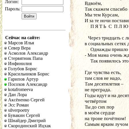
Логин:
Вдвоём,
Пароль:
Так скажем спасибо 
Мы тем Курсам,
И за те ночи поставим 
     П Я Т Ь  С  П Л 
Сейчас на сайте:
   Через тридцать с
Марсов Илья
в социальных сетях
Север Вера
     Однажды пришл
Асмолов Александр
- Моя мама очень жд
Стервятник Папа
     Так появилось э
Инфинилия
Голубов Борис
Где чувства есть,
Красильников Борис
там слов не надо,
Гарипов Артур
Там десятилетия –
Посохов Александр
kotafromeeva
не преграда.
Дан Лора
Годы идут и на деся
Аксёненко Сергей
четвёртом
Эсс Роман
Ты до сих пор
silverpoetry
в моём сердце
Бувакин Сергей
на троне почётном!
Шнайдер Дмитрий
Самым ярким лучом
Скородинский Ицхак