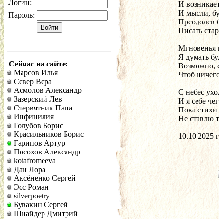
Логин:
И возникае
И мысли, бу
Пароль:
Преодолев 
Писать стар
Мгновенья 
Я думать б
Сейчас на сайте:
Возможно, 
Марсов Илья
Чтоб ничего
Север Вера
Асмолов Александр
С небес ухо
Зазерский Лев
И я себе че
Стервятник Папа
Пока стихи 
Инфинилия
Не ставлю т
Голубов Борис
Красильников Борис
10.10.2025 г
Гарипов Артур
Посохов Александр
kotafromeeva
Дан Лора
Аксёненко Сергей
Эсс Роман
silverpoetry
Бувакин Сергей
Шнайдер Дмитрий