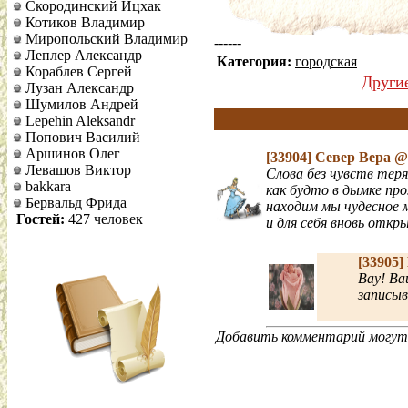
Скородинский Ицхак
Котиков Владимир
Миропольский Владимир
------
Леплер Александр
Категория:
городская
Кораблев Сергей
Други
Лузан Александр
Шумилов Андрей
Lepehin Aleksandr
Попович Василий
Аршинов Олег
[33904]
Север Вера
@ 
Левашов Виктор
Слова без чувств тер
bakkara
как будто в дымке п
Бервальд Фрида
находим мы чудесное 
Гостей:
427 человек
и для себя вновь откры
[33905]
Вау! Ва
записыв
Добавить комментарий могут 