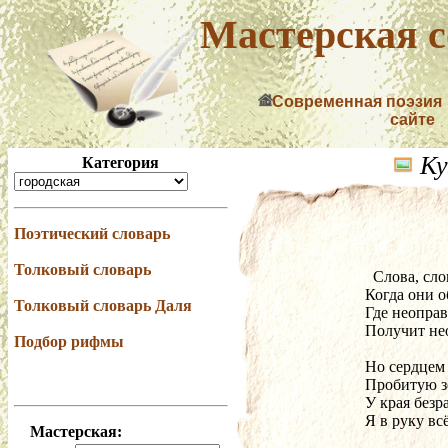
Мастерская с
Современная поэзия
сайте
Ку
Категория
Поэтический словарь
Толковый словарь
  Слова, сл
Когда они о
Толковый словарь Даля
Где неопра
Получит не
Подбор рифмы
Но сердцем
Пробитую з
У края без
Я в руку вс
Мастерская: