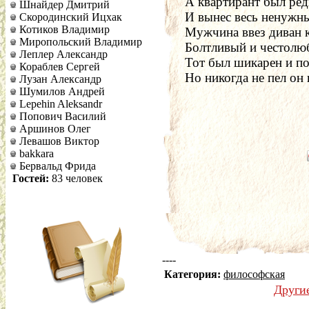
А квартирант был ред
Шнайдер Дмитрий
И вынес весь ненужн
Скородинский Ицхак
Котиков Владимир
Мужчина ввез диван 
Миропольский Владимир
Болтливый и честолю
Леплер Александр
Тот был шикарен и по
Кораблев Сергей
Но никогда не пел он 
Лузан Александр
Шумилов Андрей
Lepehin Aleksandr
Попович Василий
Аршинов Олег
Левашов Виктор
bakkara
Бервальд Фрида
Гостей:
83 человек
----
Категория:
философская
Други