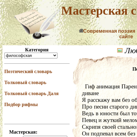
Мастерская с
Современная поэзия
сайте
Люб
Категория
П
Поэтический словарь
Толковый словарь
  Гиф анимация Парень с девушкой целуются, сидя на 
диване
Толковый словарь Даля
Я расскажу вам без о
Подбор рифмы
Про песни старого ди
Ведь в юности был то
Певец и жуткий мело
Скрипя своей стальн
Мастерская:
Он подпевал всем без