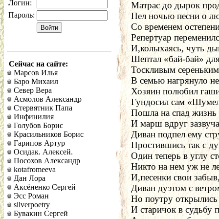
Логин:
Матрас до дырок про
Пароль:
Пел ночью песни о л
Со временем остепени
Репертуар переменилс
И,колыхаясь, чуть ды
Шептал «бай-бай» дл
Сейчас на сайте:
Тоскливым сереньким
Марсов Илья
В семью нагрянуло не
Баро Михаил
Север Вера
Хозяин полюбил гаш
Асмолов Александр
Гундосил сам «Шуме
Стервятник Папа
Пошла на спад жизнь 
Инфинилия
И марш вдруг зазвуч
Голубов Борис
Диван подпел ему стр
Красильников Борис
Гарипов Артур
Простившись так с д
Осидак. Алексей.
Один теперь в углу ст
Посохов Александр
Никто на нем уж не л
kotafromeeva
И,песенки свои забыв
Дан Лора
Аксёненко Сергей
Диван дуэтом с ветро
Эсс Роман
Но поутру открылись
silverpoetry
И старичок в судьбу 
Бувакин Сергей