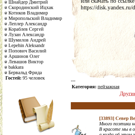
или скачать по ссылке 
Шнайдер Дмитрий
https://disk.yandex.
Скородинский Ицхак
Котиков Владимир
Миропольский Владимир
Леплер Александр
Кораблев Сергей
Лузан Александр
Шумилов Андрей
Lepehin Aleksandr
Попович Василий
Аршинов Олег
Левашов Виктор
bakkara
Бервальд Фрида
Гостей:
95 человек
---
Категория:
пейзажная
Други
[33893]
Север В
Много поэтики н
В красоте мы в 
а когда об этом 