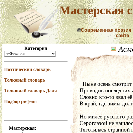
Мастерская с
Современная поэзия
сайте
Асмо
Категория
Поэтический словарь
Толковый словарь
  Ныне осень смотрит
Проводив последних 
Толковый словарь Даля
Словно кто-то звал её
Подбор рифмы
В край, где зимы долг
Но милее русского ра
Сероглазой не нашлос
Мастерская:
Тяготилась странной 