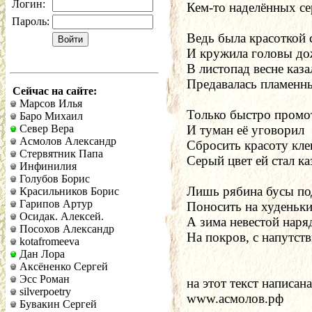
Логин:
Кем-то наделённых се
Пароль:
Ведь была красоткой 
И кружила головы до
В листопад весне каза
Предавалась пламенны
Сейчас на сайте:
Марсов Илья
Только быстро промот
Баро Михаил
Север Вера
И туман её уговорил
Асмолов Александр
Сбросить красоту кле
Стервятник Папа
Серый цвет ей стал ка
Инфинилия
Голубов Борис
Лишь рябина бусы по
Красильников Борис
Гарипов Артур
Поносить на худеньки
Осидак. Алексей.
А зима невестой наря
Посохов Александр
На покров, с напутств
kotafromeeva
Дан Лора
Аксёненко Сергей
Эсс Роман
на этот текст написана
silverpoetry
www.асмолов.рф
Бувакин Сергей