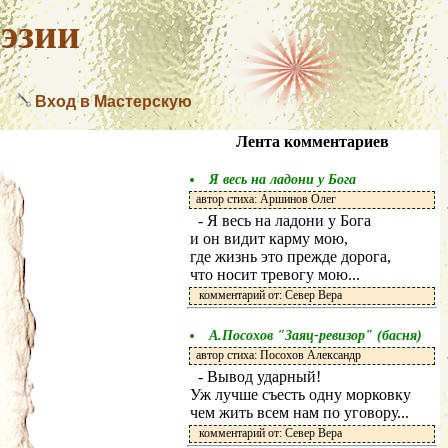
эзии
Вход в Мастерскую
Лента комментариев
Я весь на ладони у Бога
автор стиха: Аршинов Олег
- Я весь на ладони у Бога
и он видит карму мою,
где жизнь это прежде дорога,
что носит тревогу мою...
комментарий от: Север Вера
А.Посохов "Заяц-ревизор" (басня)
автор стиха: Посохов Александр
- Вывод ударный!
Уж лучше съесть одну морковку
чем жить всем нам по уговору...
комментарий от: Север Вера