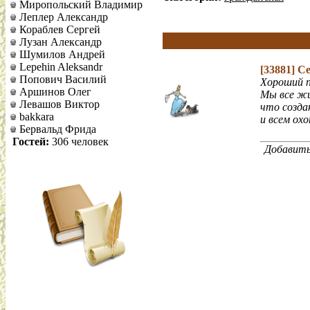
Миропольский Владимир
Леплер Александр
Кораблев Сергей
Лузан Александр
Шумилов Андрей
Lepehin Aleksandr
[33881]
Се
Попович Василий
Хороший п
Аршинов Олег
Мы все жи
Левашов Виктор
что созда
bakkara
и всем ох
Бервальд Фрида
Гостей:
306 человек
Добавить