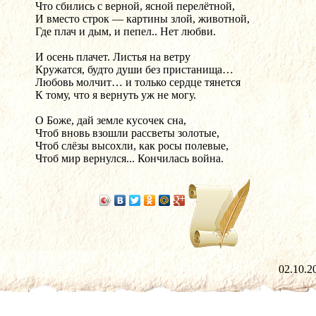
Что сбились с верной, ясной перелётной,
И вместо строк — картины злой, животной,
Где плач и дым, и пепел.. Нет любви.
И осень плачет. Листья на ветру
Кружатся, будто души без пристанища…
Любовь молчит… и только сердце тянется
К тому, что я вернуть уж не могу.
О Боже, дай земле кусочек сна,
Чтоб вновь взошли рассветы золотые,
Чтоб слёзы высохли, как росы полевые,
Чтоб мир вернулся... Кончилась война.
02.10