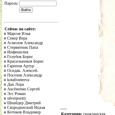
Пароль:
Сейчас на сайте:
Марсов Илья
Север Вера
Асмолов Александр
Стервятник Папа
Инфинилия
Голубов Борис
Красильников Борис
Гарипов Артур
Осидак. Алексей.
Посохов Александр
kotafromeeva
Дан Лора
Аксёненко Сергей
Эсс Роман
silverpoetry
Шнайдер Дмитрий
Скородинский Ицхак
-----
Котиков Владимир
Категория:
гражданская