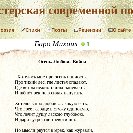
терская современной по
поэзия
Стихи
Поэты
Рецензии
О сайте
Баро Михаил
1
Осень. Любовь. Война
  Хотелось мне про осень написать,
Про тихий лес, где листья опадают,
Где ветры нежно тайны напевают,
И шёпот рек не в силах напугать.
Хотелось про любовь… какую есть,
Что греет сердце в стужу одинокую,
Что лечит душу ласкою глубокою,
И дарит утро, где тревоги нет.
Но мысли рвутся в мрак, как журавли,