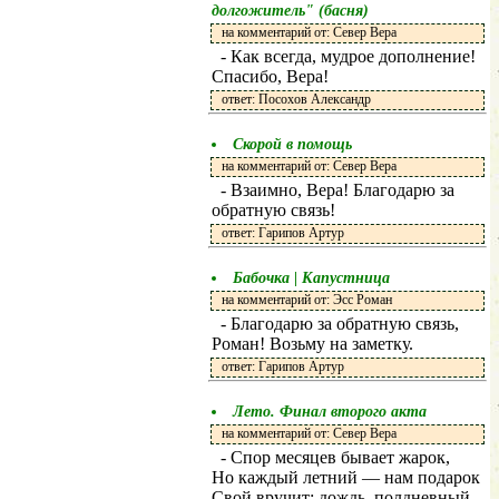
долгожитель" (басня)
на комментарий от: Север Вера
- Как всегда, мудрое дополнение!
Спасибо, Вера!
ответ: Посохов Александр
Скорой в помощь
на комментарий от: Север Вера
- Взаимно, Вера! Благодарю за
обратную связь!
ответ: Гарипов Артур
Бабочка | Капустница
на комментарий от: Эсс Роман
- Благодарю за обратную связь,
Роман! Возьму на заметку.
ответ: Гарипов Артур
Лето. Финал второго акта
на комментарий от: Север Вера
- Спор месяцев бывает жарок,
Но каждый летний — нам подарок
Свой вручит: дождь, полдневный