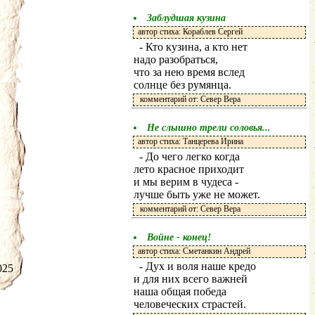
Заблудшая кузина
автор стиха: Кораблев Сергей
- Кто кузина, а кто нет
надо разобраться,
что за нею время вслед
солнце без румянца.
комментарий от: Север Вера
Не слышно трели соловья...
автор стиха: Танцерева Ирина
- До чего легко когда
лето красное приходит
и мы верим в чудеса -
лучше быть уже не может.
комментарий от: Север Вера
Войне - конец!
автор стиха: Сметанкин Андрей
- Дух и воля наше кредо
.2025
и для них всего важней
наша общая победа
человеческих страстей.