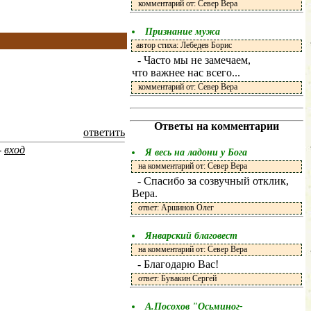
комментарий от: Север Вера
Признание мужа
автор стиха: Лебедев Борис
- Часто мы не замечаем,
что важнее нас всего...
комментарий от: Север Вера
Ответы на комментарии
ответить
-
вход
Я весь на ладони у Бога
на комментарий от: Север Вера
- Спасибо за созвучный отклик,
Вера.
ответ: Аршинов Олег
Январский благовест
на комментарий от: Север Вера
- Благодарю Вас!
ответ: Бувакин Сергей
А.Посохов "Осьминог-