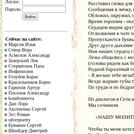
Логин:
Расставил силки для
Пароль:
Сообщения в личку, 
Обложил, окружил, п
Время торопим - пос
Сердцем видим друг 
От волнения в чате 
Сейчас на сайте:
Пропускаются буквы, 
Марсов Илья
Друг друга дыхание 
Север Вера
Нам наших сердец с
Асмолов Александр
Лежа общались с мо
Зазерский Лев
(головы рядом как б
Стервятник Папа
Родной бархатный го
Инфинилия
- Я желаю тебе неза
Голубов Борис
Везде жаркие губы т
Красильников Борис
По груди и по бедрам
Гарипов Артур
Посохов Александр
kotafromeeva
Из диалогов в Сети 
Дан Лора
Мы сочинили
Аксёненко Сергей
Эсс Роман
      «НАШУ МОЛИТ
silverpoetry
Бувакин Сергей
Чтобы ты меня хотел
Шнайдер Дмитрий