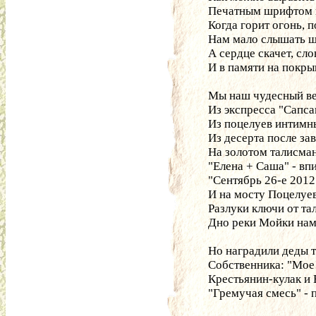
Печатным шрифтом в 
Когда горит огонь, 
Нам мало слышать ш
А сердце скачет, сл
И в памяти на покрыв
Мы наш чудесный ве
Из экспресса "Сапса
Из поцелуев интимн
Из десерта после зав
На золотом талисман
"Елена + Саша" - вп
"Сентябрь 26-е 2012
И на мосту Поцелуе
Разлуки ключи от та
Дно реки Мойки нам 
Но наградили деды т
Собственника: "Мое
Крестьянин-кулак и
"Гремучая смесь" 