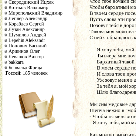
Чтоб тебе ночами сн
Скородинский Ицхак
Чтобы бархатный мо
Котиков Владимир
Миропольский Владимир
В твоем сердце посе
Леплер Александр
Пусть слова эти про
Кораблев Сергей
Позовут тебя в дорогу
Лузан Александр
Такова моя молитва 
Шумилов Андрей
С ней я обращаюсь к
Lepehin Aleksandr
Попович Василий
      Я хочу тебя, мой
Аршинов Олег
      Ты вчера мне н
Левашов Виктор
      Бархатный такой
bakkara
Бервальд Фрида
      В моем сердце п
Гостей:
185 человек
      И слова твои пр
      Уж зовут меня в 
      За тебя я, мой х
      Шлю благодаре
Мы сны медовые да
Шепча нежно в "мо
- Чтобы ты меня хоте
- Я хочу тебя, мой м
Как можно выразить 