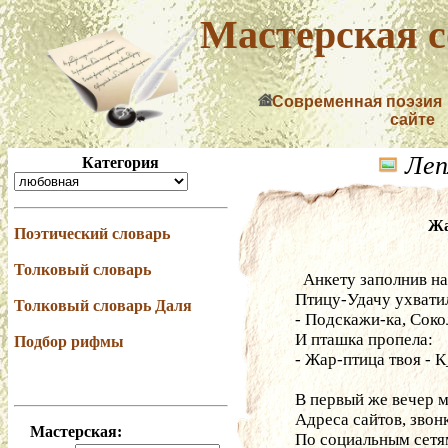
Мастерская с
Современная поэзия
сайте
Леп
Категория
Жа
Поэтический словарь
Толковый словарь
  Анкету заполнив н
Птицу-Удачу ухватил
Толковый словарь Даля
- Подскажи-ка, Соко
И пташка пропела:
Подбор рифмы
- Жар-птица твоя - 
В первый же вечер 
Адреса сайтов, звон
Мастерская:
По социальным сетя