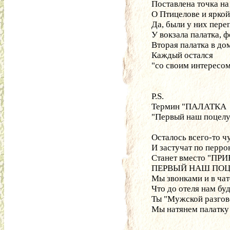
Поставлена точка на
О Птицелове и яркой
Да, были у них переп
У вокзала палатка, ф
Вторая палатка в дом
Каждый остался
"со своим интересом
P.S.
Термин "ПАЛАТКА  
"Первый наш поцелу
Осталось всего-то ч
И застучат по перро
Станет вместо "ПРИ
ПЕРВЫЙ НАШ ПОЦЕЛ
Мы звонками и в чате
Что до отеля нам буд
Ты "Мужской разгово
Мы натянем палатку 