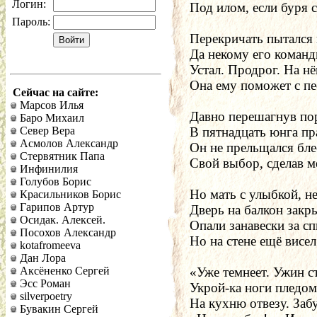
Логин:
Под илом, если буря с
Пароль:
Перекричать пытался
Да некому его команд
Устал. Продрог. На н
Она ему поможет с пе
Сейчас на сайте:
Марсов Илья
Давно перешагнув пор
Баро Михаил
Север Вера
В пятнадцать юнга пр
Асмолов Александр
Он не прельщался бле
Стервятник Папа
Свой выбор, сделав м
Инфинилия
Голубов Борис
Но мать с улыбкой, 
Красильников Борис
Гарипов Артур
Дверь на балкон закры
Осидак. Алексей.
Опали занавески за с
Посохов Александр
Но на стене ещё висе
kotafromeeva
Дан Лора
Аксёненко Сергей
«Уже темнеет. Ужин с
Эсс Роман
Укрой-ка ноги пледом
silverpoetry
На кухню отвезу. Заб
Бувакин Сергей