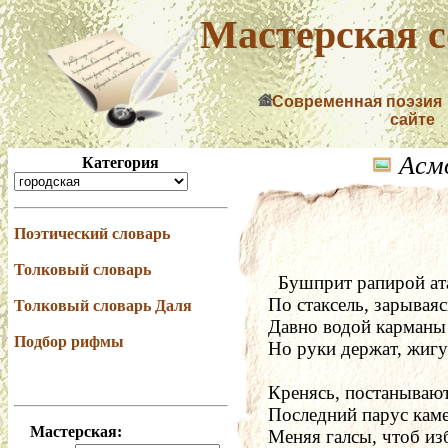
Мастерская с
Современная поэзия
сайте
Асмо
Категория
Поэтический словарь
Толковый словарь
  Бушприт рапирой ат
По стаксель, зарываяс
Толковый словарь Даля
Давно водой карманы
Подбор рифмы
Но руки держат, жиг
Кренясь, постанывают
Последний парус каме
Мастерская:
Меняя галсы, чтоб изб