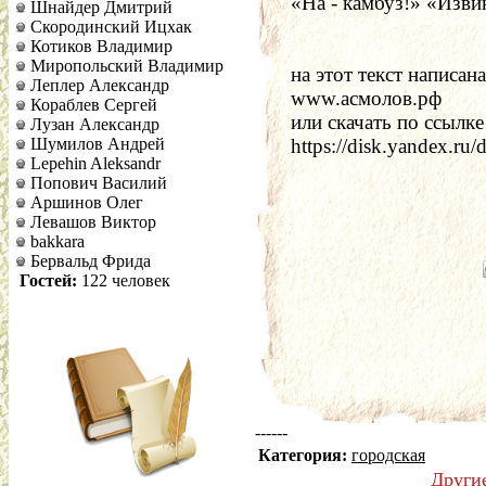
«На - камбуз!» «Изви
Шнайдер Дмитрий
Скородинский Ицхак
Котиков Владимир
Миропольский Владимир
на этот текст написана
Леплер Александр
www.асмолов.рф
Кораблев Сергей
или скачать по ссылке   
Лузан Александр
Шумилов Андрей
https://disk.yandex.r
Lepehin Aleksandr
Попович Василий
Аршинов Олег
Левашов Виктор
bakkara
Бервальд Фрида
Гостей:
122 человек
------
Категория:
городская
Други