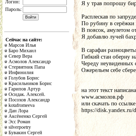
Логин:
Я у трав попрошу би
Пароль:
Расплескав по запруде
По рубину в серёжки 
В поясок, амулетом от
Я добавлю лучей бах
Сейчас на сайте:
Марсов Илья
В сарафан разноцветь
Баро Михаил
Север Вера
Гибкий стан оберну на
Асмолов Александр
Череду неувиденных 
Стервятник Папа
Ожерельем себе сбере
Инфинилия
Голубов Борис
Красильников Борис
Гарипов Артур
на этот текст написана
Осидак. Алексей.
www.асмолов.рф
Посохов Александр
или скачать по ссылке 
kotafromeeva
https://disk.yandex.
Дан Лора
Аксёненко Сергей
Эсс Роман
silverpoetry
Бувакин Сергей