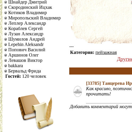
Шнайдер Дмитрий
Скородинский Ицхак
Котиков Владимир
Миропольский Владимир
Леплер Александр
Кораблев Сергей
Лузан Александр
Шумилов Андрей
Lepehin Aleksandr
---
Попович Василий
Категория:
пейзажная
Аршинов Олег
Други
Левашов Виктор
bakkara
Бервальд Фрида
Гостей:
120 человек
[33785]
Танцерева И
Как красиво, поэтично
прочитать!
Добавить комментарий могут 