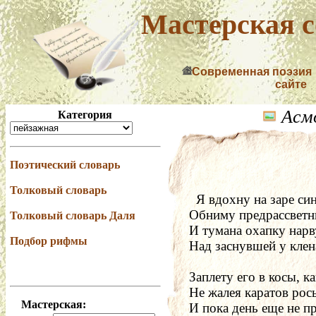
Мастерская с
Современная поэзия
сайте
Асмо
Категория
Поэтический словарь
Толковый словарь
  Я вдохну на заре си
Обниму предрассветн
Толковый словарь Даля
И тумана охапку нарв
Подбор рифмы
Над заснувшей у клен
Заплету его в косы, к
Не жалея каратов рос
Мастерская:
И пока день еще не п