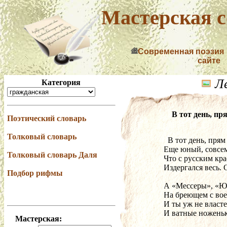
Мастерская с
Современная поэзия
сайте
Ле
Категория
В тот день, пр
Поэтический словарь
Толковый словарь
  В тот день, пря
Толковый словарь Даля
Что с русским кр
Издергался весь. С
Подбор рифмы
Мастерская: