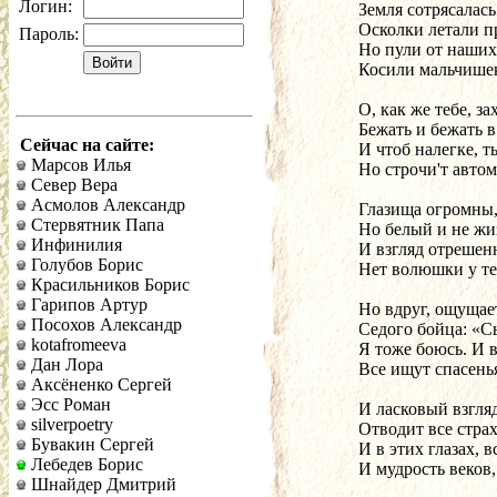
Логин:
Пароль:
Косили мальчише
О, как же тебе, з
Бежать и бежать 
Сейчас на сайте:
И чтоб налегке, т
Марсов Илья
Но строчи'т автом
Север Вера
Асмолов Александр
Глазища огромны,
Стервятник Папа
Инфинилия
И взгляд отрешен
Голубов Борис
Нет волюшки у те
Красильников Борис
Гарипов Артур
Но вдруг, ощущает о
Посохов Александр
Седого бойца: «Сын
kotafromeeva
Я тоже боюсь. И в 
Дан Лора
Все ищут спасень
Аксёненко Сергей
Эсс Роман
И ласковый взгляд
silverpoetry
Отводит все страх
Бувакин Сергей
И в этих глазах, в
Лебедев Борис
И мудрость веков,
Шнайдер Дмитрий