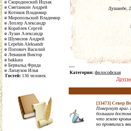
Скородинский Ицхак
Сметанкин Андрей
Душанбе, 2
Котиков Владимир
Миропольский Владимир
Леплер Александр
Кораблев Сергей
Лузан Александр
Шумилов Андрей
Lepehin Aleksandr
Попович Василий
Левашов Виктор
bakkara
Бервальд Фрида
----
Лапаухов Илья
Категория:
философская
Гостей:
136 человек
Други
[33473]
Север В
Повергнут враг.
большим достои
что землю кровь
но проявились явь