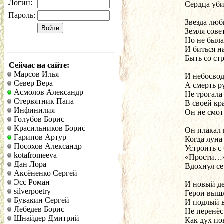
Логин:
Сердца уби
Пароль:
Звезда люб
Земля сове
Но не была
И биться н
Быть со ст
Сейчас на сайте:
Марсов Илья
И небосвод
Север Вера
А смерть р
Асмолов Александр
Не трогала
Стервятник Папа
В своей кра
Инфинилия
Он не смот
Голубов Борис
Красильников Борис
Он плакал 
Гарипов Артур
Когда луна
Посохов Александр
Устроить с
kotafromeeva
«Прости…» 
Дан Лора
Вдохнул се
Аксёненко Сергей
Эсс Роман
И новый де
silverpoetry
Герои вышл
Бувакин Сергей
И подлый в
Лебедев Борис
Не перенёс
Шнайдер Дмитрий
Как дух по