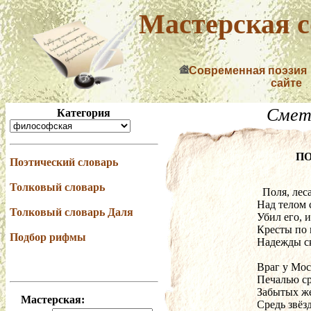
Мастерская с
Современная поэзия
сайте
Смет
Категория
П
Поэтический словарь
Толковый словарь
  Поля, ле
Над телом 
Толковый словарь Даля
Убил его, 
Кресты по 
Подбор рифмы
Надежды ск
Враг у Мос
Печалью с
Забытых ж
Мастерская:
Средь звёз