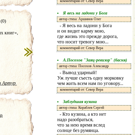
комментарий от: Север Вера
Я весь на ладони у Бога
автор стиха: Аршинов Олег
(0)
- Я весь на ладони у Бога
и он видит карму мою,
х книг»,
где жизнь это прежде дорога,
что носит тревогу мою...
комментарий от: Север Вера
А.Посохов "Заяц-ревизор" (басня)
автор стиха: Посохов Александр
- Вывод ударный!
Уж лучше съесть одну морковку
в Артур
чем жить всем нам по уговору...
комментарий от: Север Вера
Заблудшая кузина
автор стиха: Кораблев Сергей
- Кто кузина, а кто нет
й
надо разобраться,
что за нею время вслед
солнце без румянца.