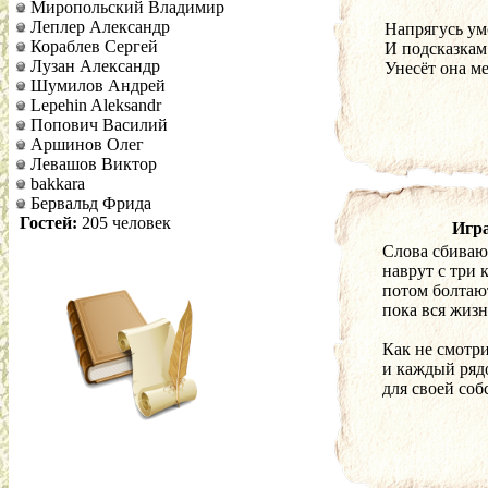
Миропольский Владимир
Леплер Александр
Напрягусь ум
Кораблев Сергей
И подсказкам 
Лузан Александр
Унесёт она ме
Шумилов Андрей
Lepehin Aleksandr
Попович Василий
Аршинов Олег
Левашов Виктор
bakkara
Бервальд Фрида
Гостей:
205 человек
Игра
Слова сбиваю
наврут с три 
потом болтают
пока вся жизн
Как не смотр
и каждый ряд
для своей соб