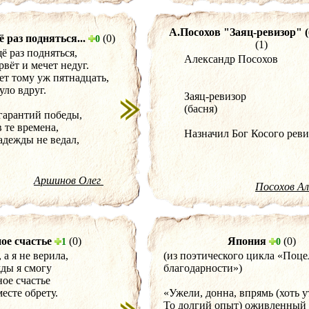
А.Посохов "Заяц-ревизор" (
 раз подняться...
(0)
0
(1)
ё раз подняться,
Александр Посохов
 рвёт и мечет недуг.
ет тому уж пятнадцать,
ло вдруг.
Заяц-ревизор
(басня)
 гарантий победы,
 те времена,
Назначил Бог Косого реви
адежды не ведал,
Аршинов Олег
Посохов А
ое счастье
(0)
Япония
(0)
1
0
 а я не верила,
(из поэтического цикла «Поц
ды я смогу
благодарности»)
ое счастье
месте обрету.
«Ужели, донна, впрямь (хоть 
То долгий опыт) оживленный 