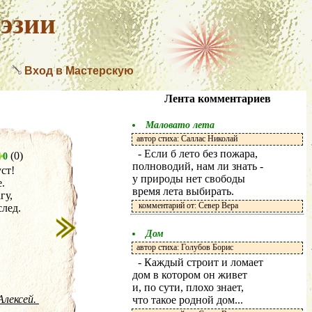
эзии
Вход в Мастерскую
Лента комментариев
Маловато лета
автор стиха: Саллас Николай
- Если б лето без пожара,
(0)
0
полноводий, нам ли знать -
ст!
у природы нет свободы
.
время лета выбирать.
гу,
комментарий от: Север Вера
след.
Дом
автор стиха: Голубов Борис
- Каждый строит и ломает
дом в котором он живет
и, по сути, плохо знает,
Алексей.
что такое родной дом...