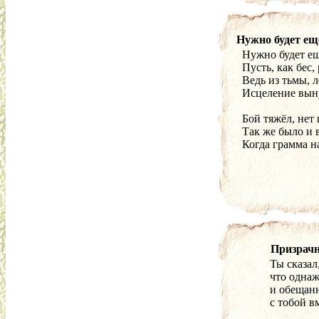
Нужно будет ещё
Нужно будет ещ
Пусть, как бес,
Ведь из тьмы, л
Исцеление выну
Бой тяжёл, нет
Так же было и в
Когда грамма н
Призрачн
Ты сказал,
что однаж
и обещанн
с тобой в