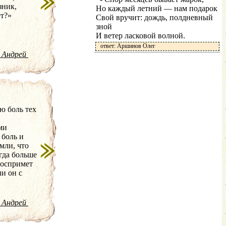
зник,
Но каждый летний — нам подарок
ет?»
Свой вручит: дождь, полдневный
зной
И ветер ласковой волной.
ответ: Аршинов Олег
 Андрей
ю боль тех
ми
 боль и
мли, что
гда больше
воспримет
ли он с
сто
но
 Андрей
я ли он