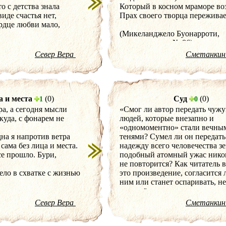
о с детства знала
Который в косном мраморе во
виде счастья нет,
Прах своего творца пережива
ердце любви мало,
(Микеланджело Буонарроти,
стихотворение № 86)
Север Вера
Сметанкин
а и места
(0)
Суд
(0)
1
0
ра, а сегодня мысли
«Смог ли автор передать чужу
куда, с фонарем не
людей, которые внезапно и
«одномоментно» стали вечны
дна я напротив ветра
тенями? Сумел ли он передать
сама без лица и места.
надежду всего человечества зе
се прошло. Бури,
подобный атомный ужас нико
не повторится? Как читатель 
ело в схватке с жизнью
это произведение, согласится 
ним или станет оспаривать, не
отвернётся ли он, а может про
закроет страницу и совершен
Север Вера
Сметанкин
спокойно займётся обычными
будничными делами? Возьмётс