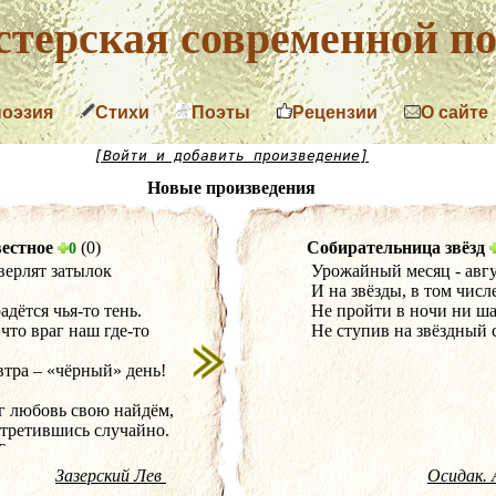
терская современной по
поэзия
Стихи
Поэты
Рецензии
О сайте
[Войти и добавить произведение]
Новые произведения
естное
(0)
Собирательница звёзд
0
верлят затылок
Урожайный месяц - авгу
И на звёзды, в том числе
адётся чья-то тень.
Не пройти в ночи ни ша
 что враг наш где-то
Не ступив на звёздный 
втра – «чёрный» день!
г любовь свою найдём,
стретившись случайно.
у, мечтали мы о ком.
Зазерский Лев
Осидак. 