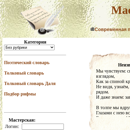
Мас
Современная 
Категория
Поэтический словарь
Неизв
Мы чувствуем: с
Толковый словарь
взглядом,
Как за спиной кр
Толковый словарь Даля
Не видя, узнаём,
рядом.
Подбор рифмы
И даже знаем: за
В толпе мы вдру
Глазами с нею в
Единственную! Т
Мастерская:
Логин: