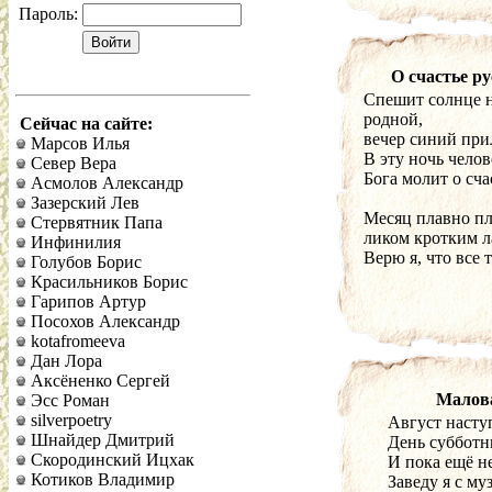
Пароль:
О счастье ру
Спешит солнце н
родной,
Сейчас на сайте:
вечер синий при
Марсов Илья
В эту ночь челов
Север Вера
Бога молит о сча
Асмолов Александр
Зазерский Лев
Месяц плавно пл
Стервятник Папа
ликом кротким л
Инфинилия
Верю я, что все 
Голубов Борис
Красильников Борис
Гарипов Артур
Посохов Александр
kotafromeeva
Дан Лора
Аксёненко Сергей
Малова
Эсс Роман
silverpoetry
Август насту
Шнайдер Дмитрий
День субботн
Скородинский Ицхак
И пока ещё н
Котиков Владимир
Заведу я с му