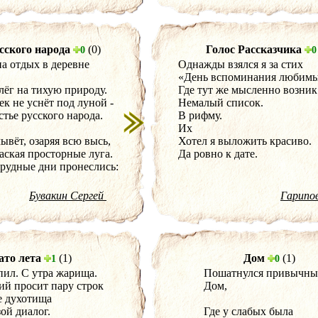
сского народа
(0)
Голос Рассказчика
0
0
а отдых в деревне
Однажды взялся я за стих
«День вспоминания любимы
лёг на тихую природу.
Где тут же мысленно возник
ек не уснёт под луной -
Немалый список.
стье русского народа.
В рифму.
Их
ывёт, озаряя всю высь,
Хотел я выложить красиво.
аская просторные луга.
Да ровно к дате.
трудные дни пронеслись:
Бувакин Сергей
Гарипо
то лета
(1)
Дом
(1)
1
0
пил. С утра жарища.
Пошатнулся привычны
ий просит пару строк
Дом,
е духотища
зой диалог.
Где у слабых была