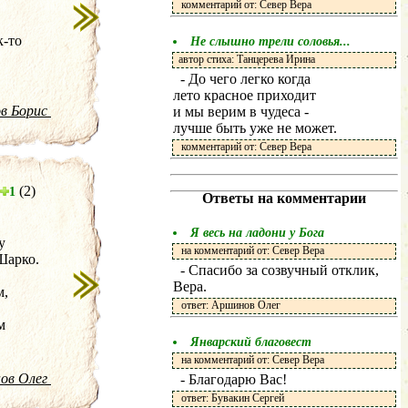
комментарий от: Север Вера
к-то
Не слышно трели соловья...
автор стиха: Танцерева Ирина
- До чего легко когда
лето красное приходит
ов Борис
и мы верим в чудеса -
лучше быть уже не может.
комментарий от: Север Вера
(2)
1
Ответы на комментарии
Я весь на ладони у Бога
у
на комментарий от: Север Вера
Шарко.
- Спасибо за созвучный отклик,
Вера.
м,
ответ: Аршинов Олег
м
Январский благовест
на комментарий от: Север Вера
ов Олег
- Благодарю Вас!
ответ: Бувакин Сергей