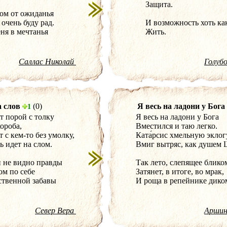
Защита.
ом от ожиданья
очень буду рад.
И возможность хоть ка
ня в мечтанья
Жить.
Саллас Николай
Голуб
 слов
(0)
Я весь на ладони у Бога
1
т порой с толку
Я весь на ладони у Бога
короба,
Вместился и таю легко.
 с кем-то без умолку,
Ката́рсис хмельную эклог
ь идет на слом.
Вмиг вытряс, как душем 
и не видно правды
Так лето, слепящее блико
ом по себе
Затянет, в итоге, во мрак,
ственной забавы
И роща в репейнике дико
Север Вера
Аршин