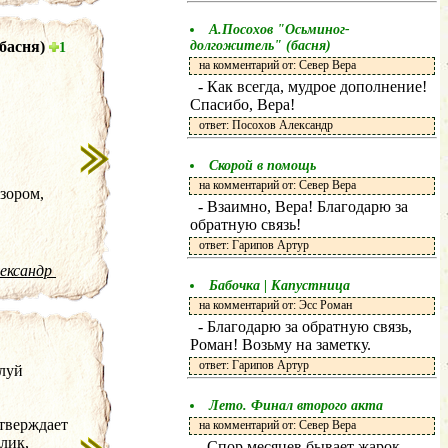
А.Посохов "Осьминог-
басня)
долгожитель" (басня)
1
на комментарий от: Север Вера
- Как всегда, мудрое дополнение!
Спасибо, Вера!
ответ: Посохов Александр
Скорой в помощь
на комментарий от: Север Вера
зором,
- Взаимно, Вера! Благодарю за
обратную связь!
ответ: Гарипов Артур
лександр
Бабочка | Капустница
на комментарий от: Эсс Роман
- Благодарю за обратную связь,
Роман! Возьму на заметку.
ответ: Гарипов Артур
елуй
Лето. Финал второго акта
утверждает
на комментарий от: Север Вера
лик,
- Спор месяцев бывает жарок,