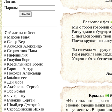
Логин:
Пароль:
Рельсовая фея
Мы с тобой говорили о
Рассуждали о будущем 
Сейчас на сайте:
Я пытался обнять твои
Марсов Илья
Плечи хрупкие шпалоу
Север Вера
Асмолов Александр
Ты сломала мне руку и
Стервятник Папа
(Чем разбила мне сердц
Инфинилия
Укоряя себя за беспечн
Голубов Борис
Красильников Борис
Гарипов Артур
Посохов Александр
Ла
kotafromeeva
Дан Лора
Аксёненко Сергей
Эсс Роман
Крылья
(
silverpoetry
0
Бувакин Сергей
«Известная поговорка глас
Шнайдер Дмитрий
законам аэродинамики шм
Скородинский Ицхак
могут летать». В принципе