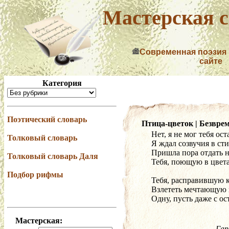
Мастерская с
Современная поэзия
сайте
Категория
Поэтический словарь
Птица-цветок | Безвре
Нет, я не мог тебя ост
Толковый словарь
Я ждал созвучия в сти
Пришла пора отдать н
Толковый словарь Даля
Тебя, поющую в цвета
Подбор рифмы
Тебя, расправившую 
Взлететь мечтающую 
Одну, пусть даже с о
Мастерская:
Гар