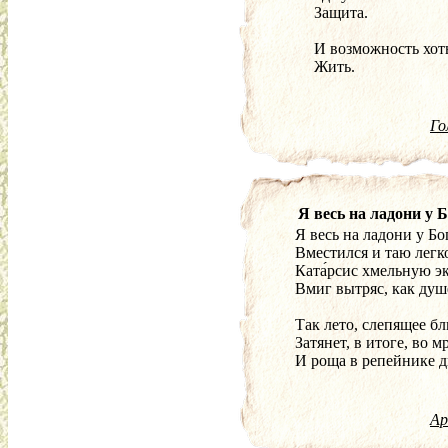
Защита.
И возможность хоть
Жить.
Го
Я весь на ладони у 
Я весь на ладони у Бо
Вместился и таю легк
Ката́рсис хмельную э
Вмиг вытряс, как ду
Так лето, слепящее бл
Затянет, в итоге, во м
И роща в репейнике 
Ар