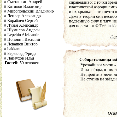
Сметанкин Андрей
справедливо: с точки зрен
Котиков Владимир
классической аэродинами
Миропольский Владимир
и их крылья — это нечто н
Леплер Александр
Даже в теории они неспос
Кораблев Сергей
подъемную силу и тягу, н
Лузан Александр
для полета…» © Techinside
Шумилов Андрей
Lepehin Aleksandr
Давно не видим в этом чуд
Гар
Попович Василий
Само собой привычным ст
Левашов Виктор
Но только вдуматься — ко
bakkara
Природа крылья даровала.
Бервальд Фрида
Лапаухов Илья
Забыв про небо, в превосх
Собирательница зв
Гостей:
59 человек
Урожайный месяц - 
И на звёзды, в том ч
Не пройти в ночи н
Не ступив на звёздн
Осид