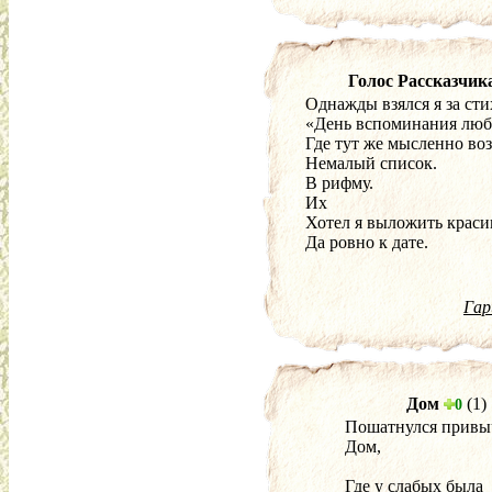
Голос Рассказчик
Однажды взялся я за сти
«День вспоминания люб
Где тут же мысленно во
Немалый список.
В рифму.
Их
Хотел я выложить краси
Да ровно к дате.
Гар
Дом
(1)
0
Пошатнулся прив
Дом,
Где у слабых была